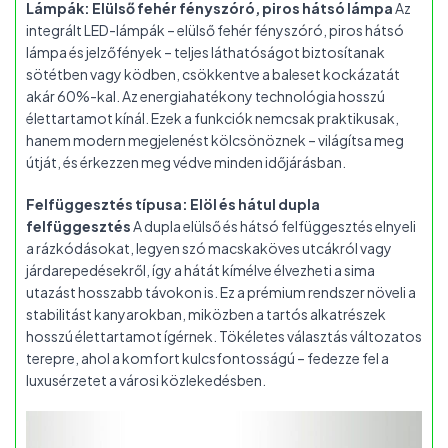
Lámpák: Elülső fehér fényszóró, piros hátsó lámpa
Az
integrált LED-lámpák – elülső fehér fényszóró, piros hátsó
lámpa és jelzőfények – teljes láthatóságot biztosítanak
sötétben vagy ködben, csökkentve a baleset kockázatát
akár 60%-kal. Az energiahatékony technológia hosszú
élettartamot kínál. Ezek a funkciók nemcsak praktikusak,
hanem modern megjelenést kölcsönöznek – világítsa meg
útját, és érkezzen meg védve minden időjárásban.
Felfüggesztés típusa: Elöl és hátul dupla
felfüggesztés
A dupla elülső és hátsó felfüggesztés elnyeli
a rázkódásokat, legyen szó macskaköves utcákról vagy
járdarepedésekről, így a hátát kímélve élvezheti a sima
utazást hosszabb távokon is. Ez a prémium rendszer növeli a
stabilitást kanyarokban, miközben a tartós alkatrészek
hosszú élettartamot ígérnek. Tökéletes választás változatos
terepre, ahol a komfort kulcsfontosságú – fedezze fel a
luxusérzetet a városi közlekedésben.