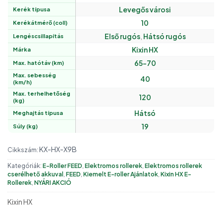
Levegős városi
Kerék típusa
10
Kerékátmérő (coll)
Első rugós
,
Hátsó rugós
Lengéscsillapítás
Kixin HX
Márka
65-70
Max. hatótáv (km)
Max. sebesség
40
(km/h)
Max. terhelhetőség
120
(kg)
Hátsó
Meghajtás típusa
19
Súly (kg)
KX-HX-X9B
Cikkszám:
Kategóriák:
E-Roller FEED
,
Elektromos rollerek
,
Elektromos rollerek
cserélhető akkuval
,
FEED
,
Kiemelt E-roller Ajánlatok
,
Kixin HX E-
Rollerek
,
NYÁRI AKCIÓ
Kixin HX