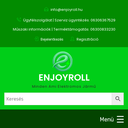
info@enjoyroll.hu
Ügyfélszolgálat | Szerviz ügyintézés: 06306367529
Műszaki információk | Terméktámogatás: 06300833230
Bejelentkezés
Regisztráció
ENJOYROLL
Minden Ami Elektromos Jármű
Menü