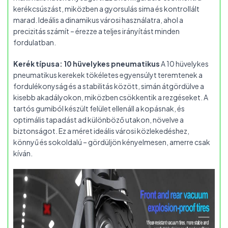
kerékcsúszást, miközben a gyorsulás sima és kontrollált
marad. Ideális a dinamikus városi használatra, ahol a
precizitás számít – érezze a teljes irányítást minden
fordulatban.
Kerék típusa: 10 hüvelykes pneumatikus
A 10 hüvelykes
pneumatikus kerekek tökéletes egyensúlyt teremtenek a
fordulékonyság és a stabilitás között, simán átgördülve a
kisebb akadályokon, miközben csökkentik a rezgéseket. A
tartós gumiból készült felület ellenáll a kopásnak, és
optimális tapadást ad különböző utakon, növelve a
biztonságot. Ez a méret ideális városi közlekedéshez,
könnyű és sokoldalú – gördüljön kényelmesen, amerre csak
kíván.