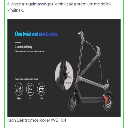
élvezze a rugalmasságot, amit csak a prémium modellek
kínálnak.
Kixin Elektromos Roller X9B 104