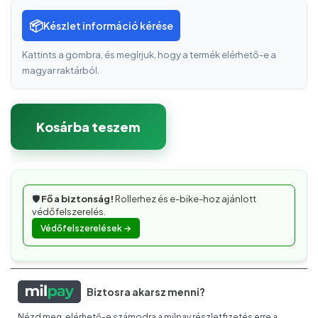
📦
Készlet információ kérése
Kattints a gombra, és megírjuk, hogy a termék elérhető-e a
magyar raktárból.
Kosárba teszem
🛡️
Fő a biztonság!
Rollerhez és e-bike-hoz ajánlott
védőfelszerelés.
Védőfelszerelések →
Biztosra akarsz menni?
Nézd meg, elérhető-e számodra a milpay részletfizetés erre a