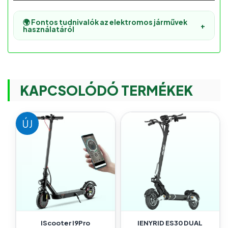
🌍 Fontos tudnivalók az elektromos járművek
+
használatáról
KAPCSOLÓDÓ TERMÉKEK
ÚJ
IScooter I9Pro
IENYRID ES30 DUAL