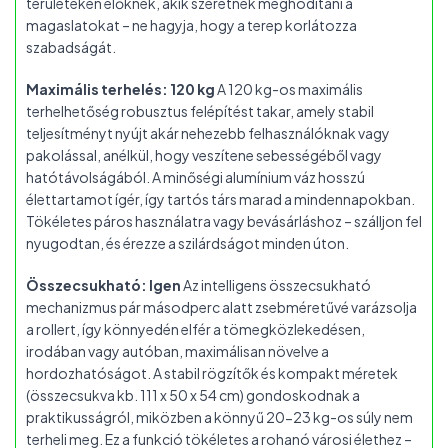
területeken élőknek, akik szeretnék meghódítani a
magaslatokat – ne hagyja, hogy a terep korlátozza
szabadságát.
Maximális terhelés: 120 kg
A 120 kg-os maximális
terhelhetőség robusztus felépítést takar, amely stabil
teljesítményt nyújt akár nehezebb felhasználóknak vagy
pakolással, anélkül, hogy veszítene sebességéből vagy
hatótávolságából. A minőségi alumínium váz hosszú
élettartamot ígér, így tartós társ marad a mindennapokban.
Tökéletes páros használatra vagy bevásárláshoz – szálljon fel
nyugodtan, és érezze a szilárdságot minden úton.
Összecsukható: Igen
Az intelligens összecsukható
mechanizmus pár másodperc alatt zsebméretűvé varázsolja
a rollert, így könnyedén elfér a tömegközlekedésen,
irodában vagy autóban, maximálisan növelve a
hordozhatóságot. A stabil rögzítők és kompakt méretek
(összecsukva kb. 111 x 50 x 54 cm) gondoskodnak a
praktikusságról, miközben a könnyű 20-23 kg-os súly nem
terheli meg. Ez a funkció tökéletes a rohanó városi élethez –