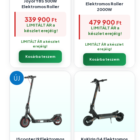
Joyor Y8S 500W
Elektromos Roller
Elektromos Roller
2000W
339 900
Ft
479 900
Ft
LIMITÁLT ÁR a
LIMITÁLT ÁR a
készlet erejéig!
készlet erejéig!
LIMITÁLT ÁR a készlet
LIMITÁLT ÁR a készlet
erejéig!
erejéig!
Kosárba teszem
Kosárba teszem
ÚJ
IScooter I9 Elektromos
KuKirin G4 Elektromos