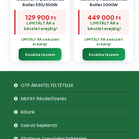
Roller 350/500W
Roller 2000W
129 900
449 000
Ft
Ft
LIMITÁLT ÁR a
LIMITÁLT ÁR a
készlet erejéig!
készlet erejéig!
LIMITÁLT ÁR a készlet
LIMITÁLT ÁR a készlet
erejéig!
erejéig!
Kosárba teszem
Kosárba teszem
OTP ÁRUHITEL FELTÉTELEK
MILPAY Részletfizetés
Rólunk
Szerviz bejelentő
Általános Szerződési Feltételek