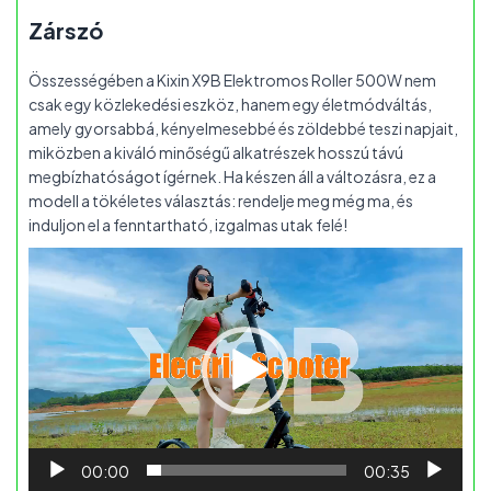
Zárszó
Összességében a Kixin X9B Elektromos Roller 500W nem
csak egy közlekedési eszköz, hanem egy életmódváltás,
amely gyorsabbá, kényelmesebbé és zöldebbé teszi napjait,
miközben a kiváló minőségű alkatrészek hosszú távú
megbízhatóságot ígérnek. Ha készen áll a változásra, ez a
modell a tökéletes választás: rendelje meg még ma, és
induljon el a fenntartható, izgalmas utak felé!
Videólejátszó
00:00
00:35