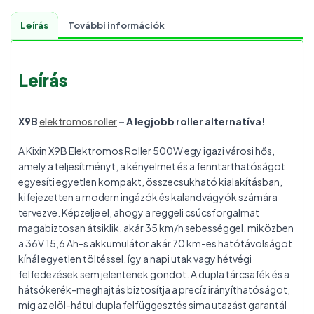
Leírás
További információk
Leírás
X9B
elektromos roller
– A legjobb roller alternatíva!
A Kixin X9B Elektromos Roller 500W egy igazi városi hős,
amely a teljesítményt, a kényelmet és a fenntarthatóságot
egyesíti egyetlen kompakt, összecsukható kialakításban,
kifejezetten a modern ingázók és kalandvágyók számára
tervezve. Képzelje el, ahogy a reggeli csúcsforgalmat
magabiztosan átsiklik, akár 35 km/h sebességgel, miközben
a 36V 15,6 Ah-s akkumulátor akár 70 km-es hatótávolságot
kínál egyetlen töltéssel, így a napi utak vagy hétvégi
felfedezések sem jelentenek gondot. A dupla tárcsafék és a
hátsókerék-meghajtás biztosítja a precíz irányíthatóságot,
míg az elöl-hátul dupla felfüggesztés sima utazást garantál