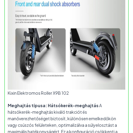
Kixin Elektromos Roller X9B 102
Meghajtás típusa: Hátsókerék-meghajtás
A
hátsókerék-meghajtás kiváló trakciót és
manőverezhetőséget biztosít, különösen emelkedőkön
vagy csúszós felületeken, optimalizálva a súlyelosztást a
maximális hatékonyságért. Ez a konfiguráció csökkenti a