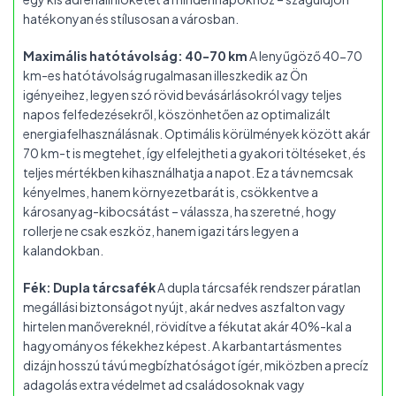
hatékonyan és stílusosan a városban.
Maximális hatótávolság: 40-70 km
A lenyűgöző 40-70
km-es hatótávolság rugalmasan illeszkedik az Ön
igényeihez, legyen szó rövid bevásárlásokról vagy teljes
napos felfedezésekről, köszönhetően az optimalizált
energiafelhasználásnak. Optimális körülmények között akár
70 km-t is megtehet, így elfelejtheti a gyakori töltéseket, és
teljes mértékben kihasználhatja a napot. Ez a táv nemcsak
kényelmes, hanem környezetbarát is, csökkentve a
károsanyag-kibocsátást – válassza, ha szeretné, hogy
rollerje ne csak eszköz, hanem igazi társ legyen a
kalandokban.
Fék: Dupla tárcsafék
A dupla tárcsafék rendszer páratlan
megállási biztonságot nyújt, akár nedves aszfalton vagy
hirtelen manővereknél, rövidítve a fékutat akár 40%-kal a
hagyományos fékekhez képest. A karbantartásmentes
dizájn hosszú távú megbízhatóságot ígér, miközben a precíz
adagolás extra védelmet ad családosoknak vagy