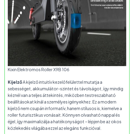
Kixin Elektromos Roller X9B 106
Kijelző
A kijelző intuitív kezelőfelülettel mutatja a
sebességet, akkumulátor-szintet és távolságot, így mindig
kéznél van a teljes áttekintés, miközben testreszabható
beállításokat kínál a személyes igényekhez. Ez a modern
kijelző nem csupán informatív, hanem stílusos is, kiemelve a
roller futurisztikus vonásait. Könnyen olvasható nappal és
éjjel, így maximalizálja a hatékonyságot – lépjen be az okos
közlekedés világába ezzel az elegáns funkcióval.