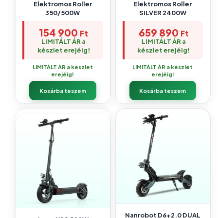
Elektromos Roller
Elektromos Roller
350/500W
SILVER 2400W
154 900
659 890
Ft
Ft
LIMITÁLT ÁR a
LIMITÁLT ÁR a
készlet erejéig!
készlet erejéig!
LIMITÁLT ÁR a készlet
LIMITÁLT ÁR a készlet
erejéig!
erejéig!
Kosárba teszem
Kosárba teszem
Nanrobot D6+2.0 DUAL