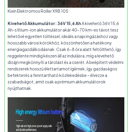
Kixin Elektromos Roller X9B 105
Kivehető Akkumulátor: 36V 15,6 Ah
A kivehető 36V 15,6
Ah-s lítium-ion akkumulátor akár 40-70 km-es távot tesz
lehetővé egyetlen töltéssel, ideális a napi ingázáshoz vagy
hosszabb városi körökhöz, köszönhetően a hatékony
energiagazdálkodásnak. Csak 6-8 óra alatt feltölthető, így
reggelente mindig készen áll az indulásra, míg a levehető
dizájn megkönnyíti a tárolást és a cserét. A beépített védelmi
rendszerek hosszú élettartamot ígérnek, így gazdaságos
befektetés a fenntartható közlekedésbe – élvezze a
szabadságot, amit csak a prémium akkumulátorok
nyújthatnak.