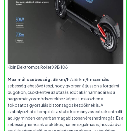
Kixin Elektromos Roller X9B 108
Maximális sebesség: 35 km/h
A 35 km/h maximális
sebesség lehetővé teszi, hogy gyorsan átjusson a forgalmi
dugókon, csökkentve az utazási időt akár harmadára is a
hagyományos módszerekhez képest, miközben a
fokozatos gyorsulás biztonságos kezdőknek is. A
szabályozható tempó és a stabil kormányzás extra kontrollt
ad, így minden kanyarban magabiztosan érezheti magát. Ez a
sebesség nemcsak praktikus, hanem izgalmas is, hozzáadva
egy kis adrenalinlöketet a mindennapokhoz – száguldjon