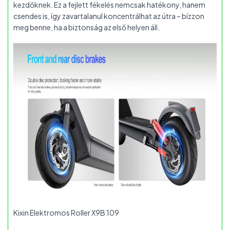
kezdőknek. Ez a fejlett fékelés nemcsak hatékony, hanem
csendes is, így zavartalanul koncentrálhat az útra – bízzon
meg benne, ha a biztonság az első helyen áll.
Kixin Elektromos Roller X9B 109