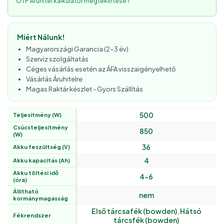
OTP Áruhitel kalkulátor megtekintése ›
Miért Nálunk!
Magyarországi Garancia (2-3 év)
Szerviz szolgáltatás
Céges vásárlás esetén az ÁFA visszaigényelhető
Vásárlás Áruhitelre
Magas Raktár készlet - Gyors Szállítás
500
Teljesítmény (W)
Csúcsteljesítmény
850
(W)
36
Akku feszültség (V)
4
Akku kapacitás (Ah)
Akku töltési idő
4-6
(óra)
Állítható
nem
kormánymagasság
Első tárcsafék (bowden)
,
Hátsó
Fékrendszer
tárcsfék (bowden)