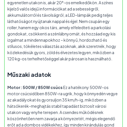
egyenetlen utakon is, akár 20°-os emelkedőkön. A színes
kijelző valós idejű információkat ad a sebességről,
akkumulátorról és távolságról, a LED-lámpák pedig teljes
láthatóságot nyújtanak nappal és éjjel. Nem csupán egy
roller, hanem egy okos társ, amely elfeledteti a parkolási
gondokat, csökkenti a szénlábnyomát, és hozzáad egy kis
izgalmat a mindennapokhoz – könnyű, hordozható és
stílusos, tökéletes választás azoknak, akik szeretnék, hogy
közlekedésük gyors, zöld és élvezetes legyen, miközben a
120 kg-os terhelhetőséggel akár párosan is használható.
Műszaki adatok
Motor: 500W / 850W csúcs
Ez a hatékony 500W-os
motor csúcsidőben 850W-ra ugrik, hogy könnyedén vegye
az akadályokat és gyorsuljon 35 km/h-ig, miközben a
hátsókerék-meghajtás stabil tapadást biztosít városi
utakon vagy enyhe terepen. A csendes működésnek
köszönhetően nem zavarja a környezetét, mégis elegendő
erőt ad a dombos vidékekhez, így minden kirándulás gond