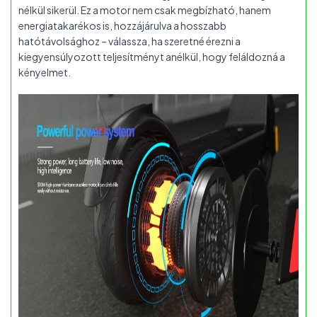
nélkül sikerül. Ez a motor nem csak megbízható, hanem
energiatakarékos is, hozzájárulva a hosszabb
hatótávolsághoz – válassza, ha szeretné érezni a
kiegyensúlyozott teljesítményt anélkül, hogy feláldozná a
kényelmet.