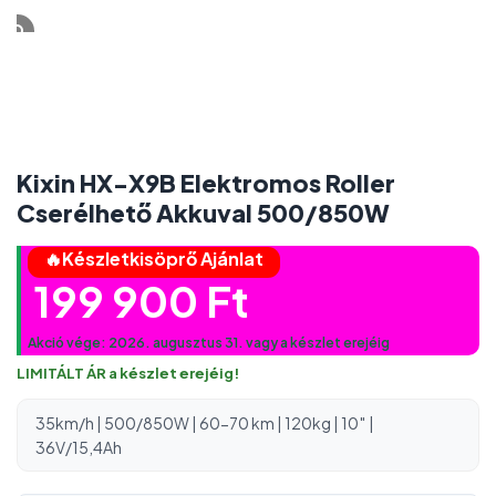
Kixin HX-X9B Elektromos Roller
Cserélhető Akkuval 500/850W
🔥Készletkisöprő Ajánlat
199 900
Ft
Akció vége: 2026. augusztus 31. vagy a készlet erejéig
LIMITÁLT ÁR a készlet erejéig!
35km/h | 500/850W | 60-70 km | 120kg | 10″ |
36V/15,4Ah