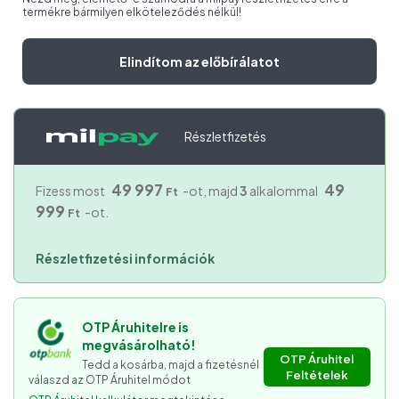
termékre bármilyen elköteleződés nélkül!
Elindítom az előbírálatot
Részletfizetés
49 997
49
Fizess most
-ot, majd
3
alkalommal
Ft
999
-ot.
Ft
Részletfizetési információk
OTP Áruhitelre is
megvásárolható!
OTP Áruhitel
Tedd a kosárba, majd a fizetésnél
Feltételek
válaszd az OTP Áruhitel módot