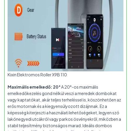
Kixin Elektromos Roller X9B 110
Maximális emelkedő: 20°
A 20°-os maximális
emelkedőkezelés gond nélkül veszi a meredek dombokat
vagy kaptatókat, akár teljes terheléssel is, köszönhetően az
erős motornak és a kiegyensúlyozott dizájnnak. Ez a
képesség kiterjeszti a használati lehetőségeket, legyen szó
lakónegyedi utcákról vagy parkos ösvényekről, miközben a
stabil teljesítmény biztonságos marad. Ideális dombos