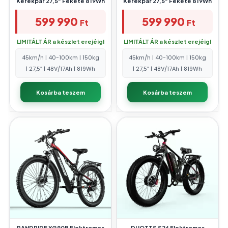
Kerékpár 27,5″ Fekete 819Wh
Kerékpár 27,5″ Fekete 819Wh
599 990
599 990
Ft
Ft
LIMITÁLT ÁR a készlet erejéig!
LIMITÁLT ÁR a készlet erejéig!
45km/h | 40-100km | 150kg
45km/h | 40-100km | 150kg
| 27,5″ | 48V/17Ah | 819Wh
| 27,5″ | 48V/17Ah | 819Wh
Kosárba teszem
Kosárba teszem
RANDRIDE YG90B Elektromos
DUOTTS S26 Elektromos