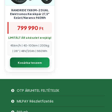
RANDRIDE YX80M-2 DUAL
Elektromos Kerékpár 27,5″
Ezüst/Narancs 960Wh
799 990
Ft
LIMITÁLT ÁR a készlet erejéig!
45km/h | 40-100km | 200kg
| 26″ | 48V/20Ah | 960Wh
Kosárba teszem
OTP ÁRUHITEL FELTÉTELEK
MILPAY Részletfizetés