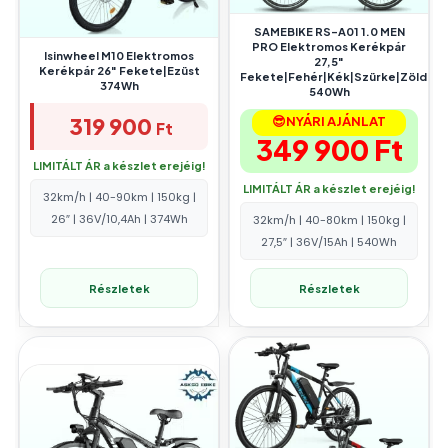
SAMEBIKE RS-A01 1.0 MEN
PRO Elektromos Kerékpár
Isinwheel M10 Elektromos
27,5″
Kerékpár 26″ Fekete|Ezüst
Fekete|Fehér|Kék|Szürke|Zöld|
374Wh
540Wh
319 900
😎NYÁRI AJÁNLAT
Ft
349 900
Ft
LIMITÁLT ÁR a készlet erejéig!
LIMITÁLT ÁR a készlet erejéig!
32km/h | 40-90km | 150kg |
26″ | 36V/10,4Ah | 374Wh
32km/h | 40-80km | 150kg |
27,5″ | 36V/15Ah | 540Wh
Részletek
Részletek