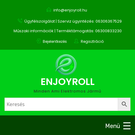
info@enjoyroll.hu
Ügyfélszolgálat | Szerviz ügyintézés: 06306367529
Műszaki információk | Terméktámogatás: 06300833230
Bejelentkezés
Regisztráció
ENJOYROLL
Minden Ami Elektromos Jármű
Menü