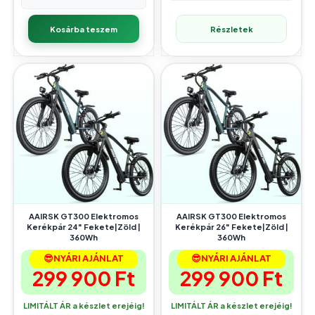
Kosárba teszem
Részletek
AAIRSK GT300 Elektromos
AAIRSK GT300 Elektromos
Kerékpár 24″ Fekete|Zöld |
Kerékpár 26″ Fekete|Zöld |
360Wh
360Wh
😎NYÁRI AJÁNLAT
😎NYÁRI AJÁNLAT
299 900
Ft
299 900
Ft
LIMITÁLT ÁR a készlet erejéig!
LIMITÁLT ÁR a készlet erejéig!