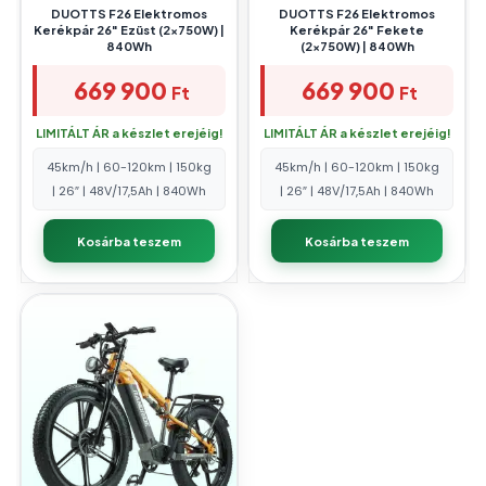
DUOTTS F26 Elektromos
DUOTTS F26 Elektromos
Kerékpár 26″ Ezüst (2x750W) |
Kerékpár 26″ Fekete
840Wh
(2x750W) | 840Wh
669 900
669 900
Ft
Ft
LIMITÁLT ÁR a készlet erejéig!
LIMITÁLT ÁR a készlet erejéig!
45km/h | 60-120km | 150kg
45km/h | 60-120km | 150kg
| 26″ | 48V/17,5Ah | 840Wh
| 26″ | 48V/17,5Ah | 840Wh
Kosárba teszem
Kosárba teszem