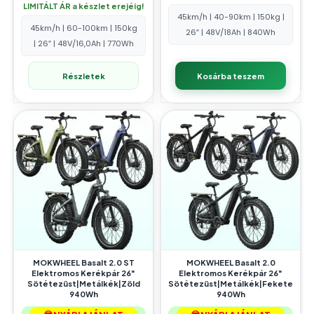
LIMITÁLT ÁR a készlet erejéig!
45km/h | 40-90km | 150kg |
45km/h | 60-100km | 150kg
26″ | 48V/18Ah | 840Wh
| 26″ | 48V/16,0Ah | 770Wh
Részletek
Kosárba teszem
MOKWHEEL Basalt 2.0 ST
MOKWHEEL Basalt 2.0
Elektromos Kerékpár 26″
Elektromos Kerékpár 26″
Sötétezüst|Metálkék|Zöld
Sötétezüst|Metálkék|Fekete
940Wh
940Wh