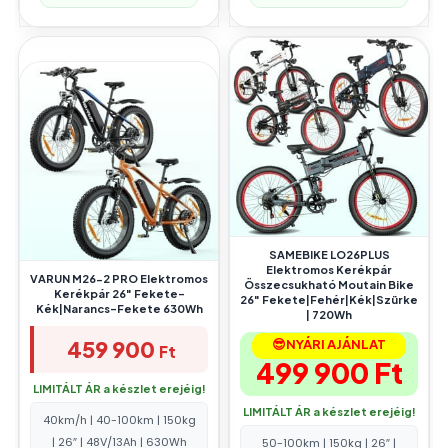
SAMEBIKE LO26PLUS
Elektromos Kerékpár
VARUN M26-2 PRO Elektromos
Összecsukható Moutain Bike
Kerékpár 26″ Fekete-
26″ Fekete|Fehér|Kék|Szürke
Kék|Narancs-Fekete 630Wh
| 720Wh
459 900
😎NYÁRI AJÁNLAT
Ft
499 900
Ft
LIMITÁLT ÁR a készlet erejéig!
LIMITÁLT ÁR a készlet erejéig!
40km/h | 40-100km | 150kg
| 26″ | 48V/13Ah | 630Wh
50-100km | 150kg | 26″ |