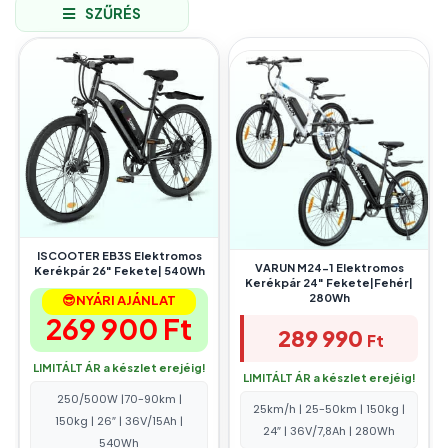
SZŰRÉS
ISCOOTER EB3S Elektromos
VARUN M24-1 Elektromos
Kerékpár 26″ Fekete| 540Wh
Kerékpár 24″ Fekete|Fehér|
280Wh
😎NYÁRI AJÁNLAT
269 900
Ft
289 990
Ft
LIMITÁLT ÁR a készlet erejéig!
LIMITÁLT ÁR a készlet erejéig!
250/500W |70-90km |
25km/h | 25-50km | 150kg |
150kg | 26″ | 36V/15Ah |
24″ | 36V/7,8Ah | 280Wh
540Wh