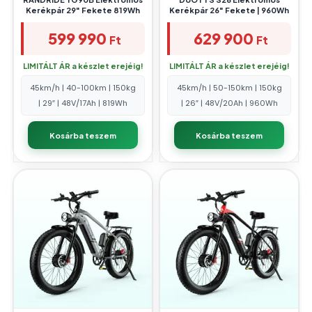
Kerékpár 29″ Fekete 819Wh
Kerékpár 26″ Fekete | 960Wh
599 990
629 900
Ft
Ft
LIMITÁLT ÁR a készlet erejéig!
LIMITÁLT ÁR a készlet erejéig!
45km/h | 40-100km | 150kg
45km/h | 50-150km | 150kg
| 29″ | 48V/17Ah | 819Wh
| 26″ | 48V/20Ah | 960Wh
Kosárba teszem
Kosárba teszem