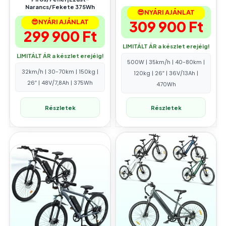
Narancs/Fekete 375Wh
😎NYÁRI AJÁNLAT
😎NYÁRI AJÁNLAT
309 900
Ft
299 900
Ft
LIMITÁLT ÁR a készlet erejéig!
LIMITÁLT ÁR a készlet erejéig!
500W | 35km/h | 40-80km |
32km/h | 30-70km | 150kg |
120kg | 26″ | 36V/13Ah |
26″ | 48V/7,8Ah | 375Wh
470Wh
Részletek
Részletek