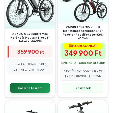
VARUN Altus M27-1PRO
Elektromos Kerékpár 27,5″
ASKGO G26 Elektromos
Fekete-Piros|Fekete-Kék|
Kerékpár Moutain Bike 26″
630Wh
Fekete| 480Wh
😎NYÁRI AJÁNLAT
359 900
349 900
Ft
Ft
LIMITÁLT ÁR a készlet erejéig!
500W | 40-80km | 150kg |
26″ | 48V/10Ah | 480Wh
45km/h | 40-100km | 150kg
| 27,5″ | 48V/13Ah | 630Wh
Kosárba teszem
Részletek