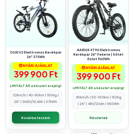
AAIRSK XT90 Elektromos
OUXI V2 Elektromos Kerékpár
Kerékpár 26″ Fekete | Sötét
26″ 375Wh
Ezüst 960Wh
😎NYÁRI AJÁNLAT
😎NYÁRI AJÁNLAT
399 900
Ft
399 900
Ft
LIMITÁLT ÁR a készlet erejéig!
LIMITÁLT ÁR a készlet erejéig!
32km/h | 40-80km | 150kg |
40km/h | 50-100km | 150kg
26″ | 368V/10,4Ah | 375Wh
| 26″ | 48V/20Ah | 960Wh
Kosárba teszem
Részletek