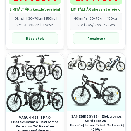
LIMITÁLT ÁR a készlet erejéig!
LIMITÁLT ÁR a készlet erejéig!
40km/h | 30-70km | 150kg |
40km/h | 30-70km | 150kg |
24″ | 36V/13Ah | 470Wh
26″ | 36V/13Ah | 470Wh
Részletek
Részletek
SAMEBIKE SY26-II Elektromos
VARUN M26-3 PRO
Kerékpár 26″
Összecsukható Elektromos
Fekete|Fehér|Ezüst|Metálkék|
Kerékpár 26″ Fekete-
470Wh
Piros/Fehér|Ezüst-