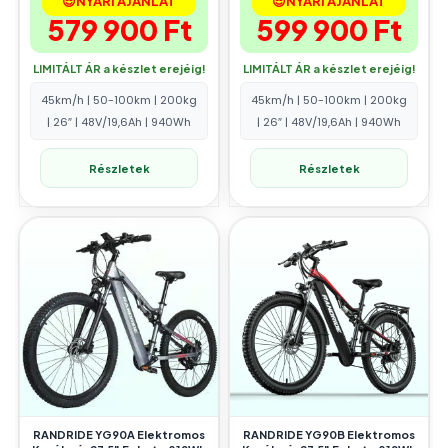
😎NYÁRI AJÁNLAT
😎NYÁRI AJÁNLAT
579 900
Ft
599 900
Ft
LIMITÁLT ÁR a készlet erejéig!
LIMITÁLT ÁR a készlet erejéig!
45km/h | 50-100km | 200kg
45km/h | 50-100km | 200kg
| 26″ | 48V/19,6Ah | 940Wh
| 26″ | 48V/19,6Ah | 940Wh
Részletek
Részletek
RANDRIDE YG90A Elektromos
RANDRIDE YG90B Elektromos