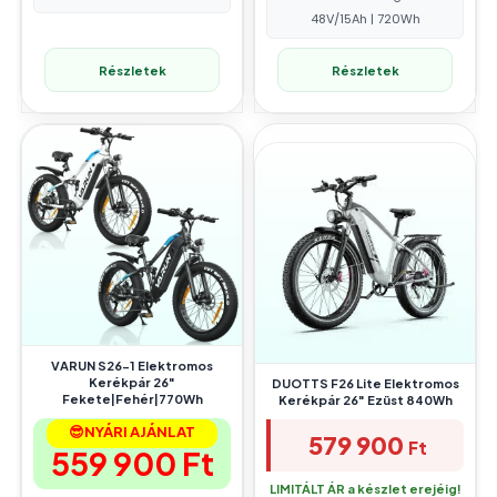
48V/15Ah | 720Wh
Részletek
Részletek
VARUN S26-1 Elektromos
Kerékpár 26″
DUOTTS F26 Lite Elektromos
Fekete|Fehér|770Wh
Kerékpár 26″ Ezüst 840Wh
😎NYÁRI AJÁNLAT
579 900
Ft
559 900
Ft
LIMITÁLT ÁR a készlet erejéig!