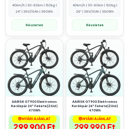
40km/h | 30-60km | 150kg |
40km/h | 30-60km | 150kg |
24″ | 36V/10Ah | 360Wh
26″ | 36V/10Ah | 360Wh
Részletek
Részletek
AAIRSK GT900 Elektromos
AAIRSK GT900 Elektromos
Kerékpár 24″ Fekete|Zöld |
Kerékpár 26″ Fekete|Zöld |
470Wh
470Wh
😎NYÁRI AJÁNLAT
😎NYÁRI AJÁNLAT
299 900
Ft
299 990
Ft