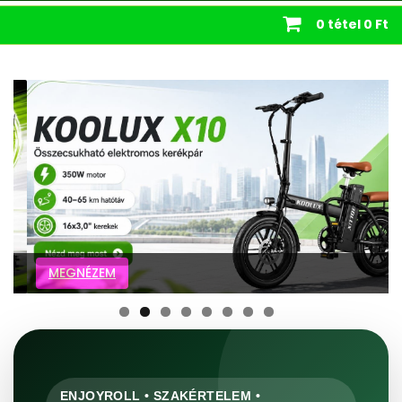
0 tétel
0 Ft
MEGNÉZEM
ENJOYROLL • SZAKÉRTELEM •