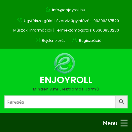
info@enjoyroll.hu
Ügyfélszolgálat | Szerviz ügyintézés: 06306367529
Műszaki információk | Terméktámogatás: 06300833230
Bejelentkezés
Regisztráció
ENJOYROLL
Minden Ami Elektromos Jármű
Menü