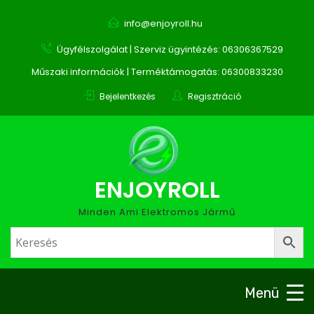
info@enjoyroll.hu
Ügyfélszolgálat | Szerviz ügyintézés: 06306367529
Műszaki információk | Terméktámogatás: 06300833230
Bejelentkezés
Regisztráció
ENJOYROLL
Minden Ami Elektromos Jármű
Menü