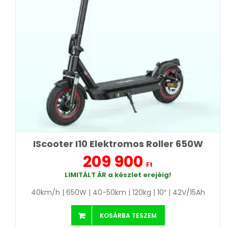
IScooter I10 Elektromos Roller 650W
209 900
Ft
LIMITÁLT ÁR a készlet erejéig!
40km/h | 650W | 40-50km | 120kg | 10″ | 42V/15Ah
KOSÁRBA TESZEM