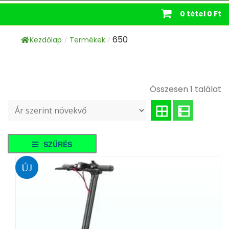
0 tétel
0 Ft
650
Kezdőlap
Termékek
/
/
Összesen 1 találat
SZŰRÉS
ÚJ