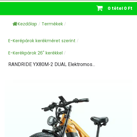
0 tétel
0 Ft
Kezdőlap
Termékek
/
/
E-Kerépárok kerékméret szerint
/
E-Kerékpárok 26" kerékkel
/
RANDRIDE YX80M-2 DUAL Elektromos...