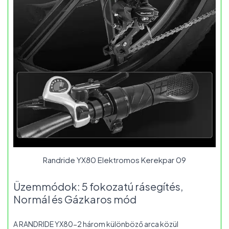
Randride YX80 Elektromos Kerekpar 09
Üzemmódok: 5 fokozatú rásegítés,
Normál és Gázkaros mód
A RANDRIDE YX80-2 három különböző arca közül