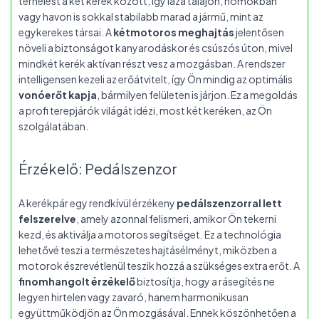
terhelést a két kerék között, így laza talajon, homokban
vagy havon is sokkal stabilabb marad a jármű, mint az
egykerekes társai. A
kétmotoros meghajtás
jelentősen
növeli a biztonságot kanyarodáskor és csúszós úton, mivel
mindkét kerék aktívan részt vesz a mozgásban. A rendszer
intelligensen kezeli az erőátvitelt, így Ön mindig az optimális
vonóerőt kapja
, bármilyen felületen is járjon. Ez a megoldás
a profi terepjárók világát idézi, most két keréken, az Ön
szolgálatában.
Érzékelő: Pedálszenzor
A kerékpár egy rendkívül érzékeny
pedálszenzorral lett
felszerelve
, amely azonnal felismeri, amikor Ön tekerni
kezd, és aktiválja a motoros segítséget. Ez a technológia
lehetővé teszi a természetes hajtásélményt, miközben a
motorok észrevétlenül teszik hozzá a szükséges extra erőt. A
finomhangolt érzékelő
biztosítja, hogy a rásegítés ne
legyen hirtelen vagy zavaró, hanem harmonikusan
együttműködjön az Ön mozgásával. Ennek köszönhetően a