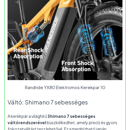
Randride YX80 Elektromos Kerekpar 10
Váltó: Shimano 7 sebességes
A kerékpár a világhírű
Shimano 7 sebességes
váltórendszerével
büszkélkedhet, amely precíz és gyors
fokozatváltást tesz lehetővé. Ez a megbízható japán