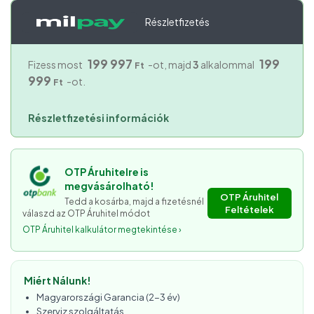
Részletfizetés
199 997
199
Fizess most
-ot, majd
3
alkalommal
Ft
999
-ot.
Ft
Részletfizetési információk
OTP Áruhitelre is
megvásárolható!
OTP Áruhitel
Tedd a kosárba, majd a fizetésnél
Feltételek
válaszd az OTP Áruhitel módot
OTP Áruhitel kalkulátor megtekintése ›
Miért Nálunk!
Magyarországi Garancia (2-3 év)
Szerviz szolgáltatás