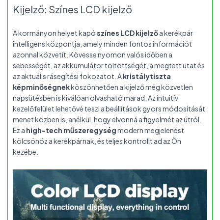
Kijelző: Színes LCD kijelző
A kormányon helyet kapó
színes LCD kijelző
a kerékpár
intelligens központja, amely minden fontos információt
azonnal közvetít. Kövesse nyomon valós időben a
sebességét, az akkumulátor töltöttségét, a megtett utat és
az aktuális rásegítési fokozatot. A
kristálytiszta
képminőségnek
köszönhetően a kijelző még közvetlen
napsütésben is kiválóan olvasható marad. Az intuitív
kezelőfelület lehetővé teszi a beállítások gyors módosítását
menet közben is, anélkül, hogy elvonná a figyelmét az útról.
Ez a
high-tech műszeregység
modern megjelenést
kölcsönöz a kerékpárnak, és teljes kontrollt ad az Ön
kezébe.