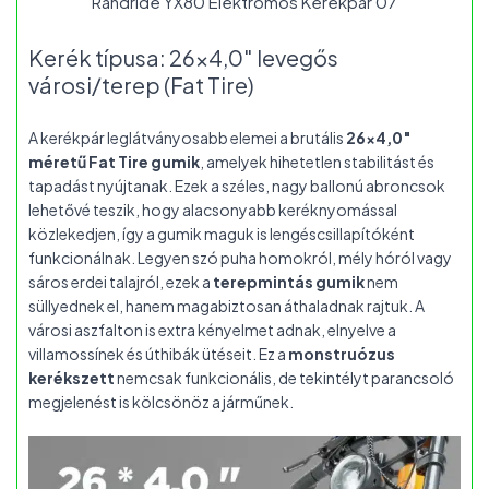
Randride YX80 Elektromos Kerekpar 07
Kerék típusa: 26×4,0″ levegős
városi/terep (Fat Tire)
A kerékpár leglátványosabb elemei a brutális
26×4,0″
méretű Fat Tire gumik
, amelyek hihetetlen stabilitást és
tapadást nyújtanak. Ezek a széles, nagy ballonú abroncsok
lehetővé teszik, hogy alacsonyabb keréknyomással
közlekedjen, így a gumik maguk is lengéscsillapítóként
funkcionálnak. Legyen szó puha homokról, mély hóról vagy
sáros erdei talajról, ezek a
terepmintás gumik
nem
süllyednek el, hanem magabiztosan áthaladnak rajtuk. A
városi aszfalton is extra kényelmet adnak, elnyelve a
villamossínek és úthibák ütéseit. Ez a
monstruózus
kerékszett
nemcsak funkcionális, de tekintélyt parancsoló
megjelenést is kölcsönöz a járműnek.