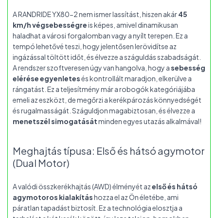
A RANDRIDE YX80-2 nem ismer lassítást, hiszen akár
45
km/h végsebességre
is képes, amivel dinamikusan
haladhat a városi forgalomban vagy a nyílt terepen. Ez a
tempó lehetővé teszi, hogy jelentősen lerövidítse az
ingázással töltött időt, és élvezze a száguldás szabadságát.
A rendszer szoftveresen úgy van hangolva, hogy a
sebesség
elérése egyenletes
és kontrollált maradjon, elkerülve a
rángatást. Ez a teljesítmény már a robogók kategóriájába
emeli az eszközt, de megőrzi a kerékpározás könnyedségét
és rugalmasságát. Száguldjon magabiztosan, és élvezze a
menetszél simogatását
minden egyes utazás alkalmával!
Meghajtás típusa: Első és hátsó agymotor
(Dual Motor)
A valódi összkerékhajtás (AWD) élményét az
első és hátsó
agymotoros kialakítás
hozza el az Ön életébe, ami
páratlan tapadást biztosít. Ez a technológia elosztja a