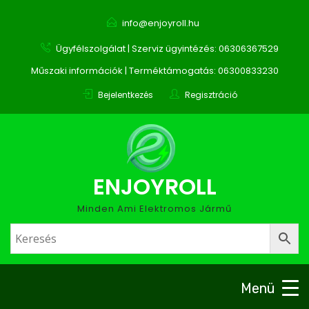
info@enjoyroll.hu
Ügyfélszolgálat | Szerviz ügyintézés: 06306367529
Műszaki információk | Terméktámogatás: 06300833230
Bejelentkezés
Regisztráció
ENJOYROLL
Minden Ami Elektromos Jármű
Menü