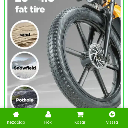
Kezdőlap
Fiók
Kosár
Vissza