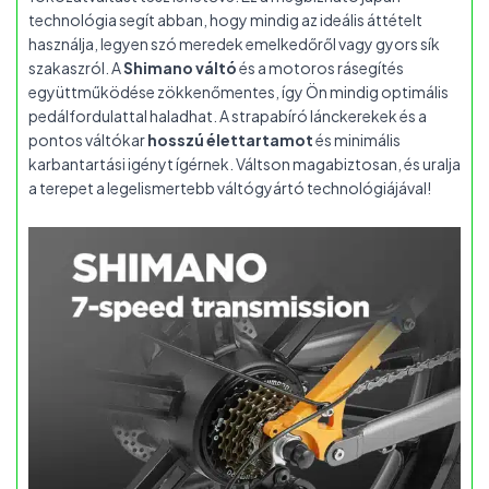
technológia segít abban, hogy mindig az ideális áttételt
használja, legyen szó meredek emelkedőről vagy gyors sík
szakaszról. A
Shimano váltó
és a motoros rásegítés
együttműködése zökkenőmentes, így Ön mindig optimális
pedálfordulattal haladhat. A strapabíró lánckerekek és a
pontos váltókar
hosszú élettartamot
és minimális
karbantartási igényt ígérnek. Váltson magabiztosan, és uralja
a terepet a legelismertebb váltógyártó technológiájával!