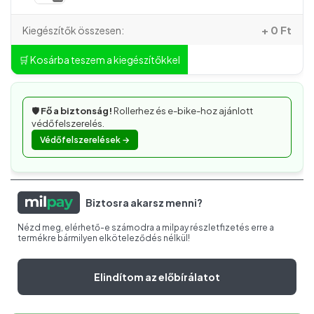
+ 0 Ft
Kiegészítők összesen:
🛒 Kosárba teszem a kiegészítőkkel
🛡️
Fő a biztonság!
Rollerhez és e-bike-hoz ajánlott
védőfelszerelés.
Védőfelszerelések →
Biztosra akarsz menni?
Nézd meg, elérhető-e számodra a milpay részletfizetés erre a
termékre bármilyen elköteleződés nélkül!
Elindítom az előbírálatot