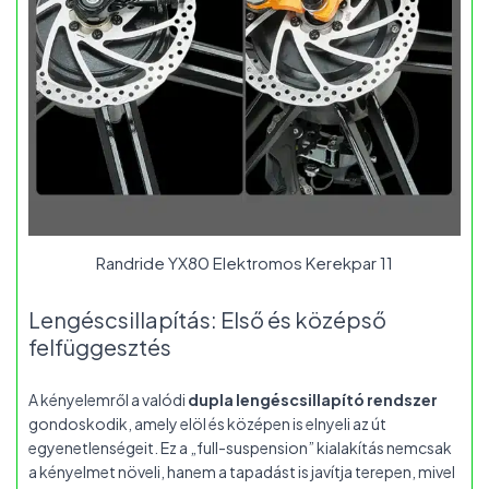
Randride YX80 Elektromos Kerekpar 11
Lengéscsillapítás: Első és középső
felfüggesztés
A kényelemről a valódi
dupla lengéscsillapító rendszer
gondoskodik, amely elöl és középen is elnyeli az út
egyenetlenségeit. Ez a „full-suspension” kialakítás nemcsak
a kényelmet növeli, hanem a tapadást is javítja terepen, mivel