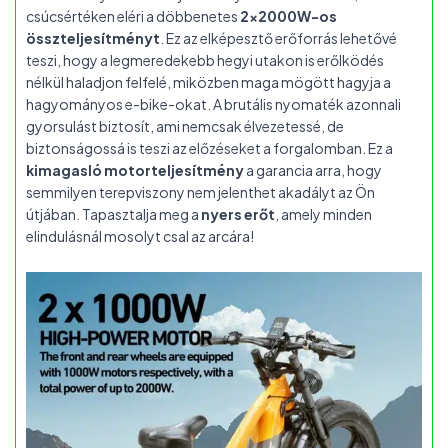
csúcsértéken eléri a döbbenetes
2x2000W-os
összteljesítményt
. Ez az elképesztő erőforrás lehetővé
teszi, hogy a legmeredekebb hegyi utakon is erőlködés
nélkül haladjon felfelé, miközben maga mögött hagyja a
hagyományos e-bike-okat. A brutális nyomaték azonnali
gyorsulást biztosít, ami nemcsak élvezetessé, de
biztonságossá is teszi az előzéseket a forgalomban. Ez a
kimagasló motorteljesítmény
a garancia arra, hogy
semmilyen terepviszony nem jelenthet akadályt az Ön
útjában. Tapasztalja meg a
nyers erőt
, amely minden
elindulásnál mosolyt csal az arcára!