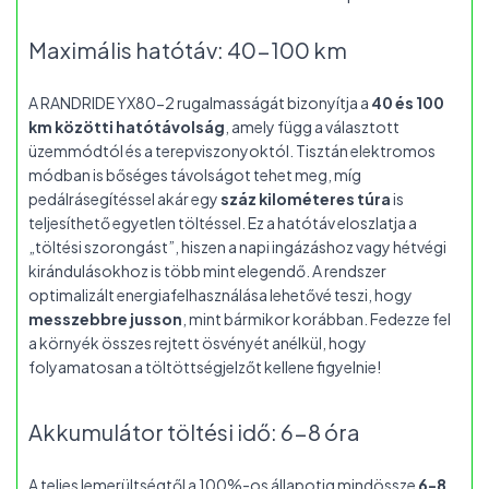
Maximális hatótáv: 40-100 km
A RANDRIDE YX80-2 rugalmasságát bizonyítja a
40 és 100
km közötti hatótávolság
, amely függ a választott
üzemmódtól és a terepviszonyoktól. Tisztán elektromos
módban is bőséges távolságot tehet meg, míg
pedálrásegítéssel akár egy
száz kilométeres túra
is
teljesíthető egyetlen töltéssel. Ez a hatótáv eloszlatja a
„töltési szorongást”, hiszen a napi ingázáshoz vagy hétvégi
kirándulásokhoz is több mint elegendő. A rendszer
optimalizált energiafelhasználása lehetővé teszi, hogy
messzebbre jusson
, mint bármikor korábban. Fedezze fel
a környék összes rejtett ösvényét anélkül, hogy
folyamatosan a töltöttségjelzőt kellene figyelnie!
Akkumulátor töltési idő: 6-8 óra
A teljes lemerültségtől a 100%-os állapotig mindössze
6-8