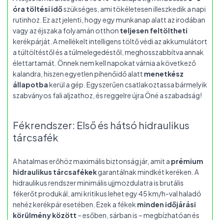
óra töltési idő
szükséges, ami tökéletesen illeszkedik a napi
rutinhoz. Ez azt jelenti, hogy egy munkanap alatt az irodában
vagy az éjszaka folyamán otthon
teljesen feltöltheti
kerékpárját. A mellékelt intelligens töltő védi az akkumulátort
a túltöltéstől és a túlmelegedéstől, meghosszabbítva annak
élettartamát. Önnek nem kell napokat várnia a következő
kalandra, hiszen egyetlen pihenőidő alatt
menetkész
állapotba
kerül a gép. Egyszerűen csatlakoztassa bármelyik
szabványos fali aljzathoz, és reggelre újra Öné a szabadság!
Fékrendszer: Első és hátsó hidraulikus
tárcsafék
A hatalmas erőhöz maximális biztonság jár, amit a
prémium
hidraulikus tárcsafékek
garantálnak mindkét keréken. A
hidraulikus rendszer minimális ujjmozdulatra is brutális
fékerőt produkál, ami kritikus lehet egy 45 km/h-val haladó
nehéz kerékpár esetében. Ezek a fékek
minden időjárási
körülmény között
– esőben, sárban is – megbízhatóan és