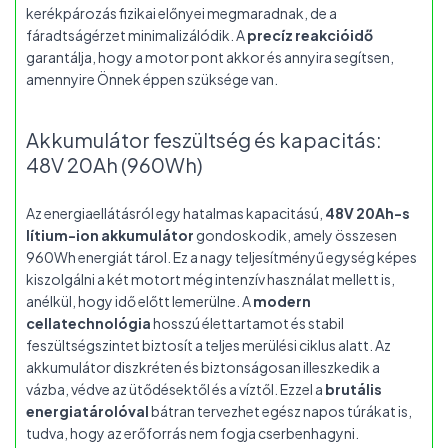
kerékpározás fizikai előnyei megmaradnak, de a
fáradtságérzet minimalizálódik. A
precíz reakcióidő
garantálja, hogy a motor pont akkor és annyira segítsen,
amennyire Önnek éppen szüksége van.
Akkumulátor feszültség és kapacitás:
48V 20Ah (960Wh)
Az energiaellátásról egy hatalmas kapacitású,
48V 20Ah-s
lítium-ion akkumulátor
gondoskodik, amely összesen
960Wh energiát tárol. Ez a nagy teljesítményű egység képes
kiszolgálni a két motort még intenzív használat mellett is,
anélkül, hogy idő előtt lemerülne. A
modern
cellatechnológia
hosszú élettartamot és stabil
feszültségszintet biztosít a teljes merülési ciklus alatt. Az
akkumulátor diszkréten és biztonságosan illeszkedik a
vázba, védve az ütődésektől és a víztől. Ezzel a
brutális
energiatárolóval
bátran tervezhet egész napos túrákat is,
tudva, hogy az erőforrás nem fogja cserbenhagyni.