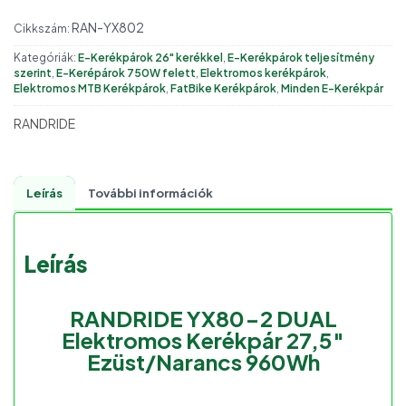
RAN-YX802
Cikkszám:
Kategóriák:
E-Kerékpárok 26" kerékkel
,
E-Kerékpárok teljesítmény
szerint
,
E-Kerépárok 750W felett
,
Elektromos kerékpárok
,
Elektromos MTB Kerékpárok
,
FatBike Kerékpárok
,
Minden E-Kerékpár
RANDRIDE
Leírás
További információk
Leírás
RANDRIDE YX80-2 DUAL
Elektromos Kerékpár 27,5″
Ezüst/Narancs 960Wh