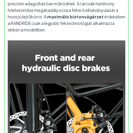
precízen adagolhatóan működnek. A tárcsák hatékony
hőelvezetése megakadályozza a fékerő elhalványulását a
hosszú lejtőkön is. A
maximális biztonságérzet
érdekében
a RANDRIDE csak a legjobb féktechnológiát alkalmazza
ebben a modellben.