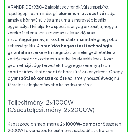
A RANDRIDE YX80-2 alapját egy rendkívül strapabíró,
repülőgép-ipari minőségű
alumínium ötvözet váz
adja,
amely a könnyű súly és a maximális merevség ideális
egyensúlyát kínálja. Ez a speciális anyag biztosítja, hogy a
kerékpár ellenálljon a rozsdának és az időjárás
viszontagságainak, miközben stabil marad a legnagyobb
sebességnél is. A
precíziós hegesztési technológia
garantálja a szerkezeti integritást, ami elengedhetetlen a
kettős motor okozta extra terhelés elviseléséhez. A váz
geometriáját úgy tervezték, hogy egyszerre nyújtson
sportos irányíthatóságot és hosszú távú kényelmet. Ön egy
olyan
időtálló konstrukciót
kap, amely hosszú évekig hű
társa lesz a legkeményebb kalandok során is.
Teljesítmény: 2x1000W
(Csúcsteljesítmény: 2x2000W)
Kapaszkodjon meg, mert a
2x1000W-os motor
összesen
2000W folyamatos teljesítményt szabadít az útra, ami