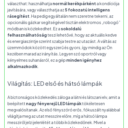
választhat: használhatja
normál kerékpárként
a kondíciója
javítására, vagy választhatja az
5 fokozatú intelligens
rásegítést
. Ha pedig egyáltalán nem szeretne tekerni, az
opcionális gázkar segítségével tisztán elektromos „robogó”
módban is közlekedhet. Ez a
sokoldalú
felhasználhatóság
teszi lehetővé, hogy az aktuális kedve
és energiaszintje szerint szabja testre az utazást. A váltás az
üzemmódok között egyszerű és gyors, így mindig az Ön
kezében marad az irányítás. Legyen szó sportról vagy
kényelmes suhanásról, ez a gép
minden igényhez
alkalmazkodik
.
Világítás: LED első és hátsó lámpák
A biztonságos közlekedés záloga a látni és látszani elv, amit a
beépített
nagy fényerejű LED lámpák
tökéletesen
megvalósítanak. Az első fényszóró erős, fókuszált nyalábbal
világítja meg az utat messzire előre, míg a hátsó lámpa
messziről jelzi jelenlétét a többi közlekedőnek. Mivel a