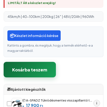
LIMITÁLT ÁR a készlet erejéig!
45km/h | 40-100km | 200kg | 26″ | 48V/20Ah | 960Wh
📦
Készlet információ kérése
Kattints a gombra, és megírjuk, hogy a termék elérhető-e a
magyar raktárból.
Kosárba teszem
🎁
Ajánlott kiegészítők
📦 A-SPADZ Tükrödésmentes visszapillantó tükör (1pár)
ℹ
17 900
+
Ft
🔍