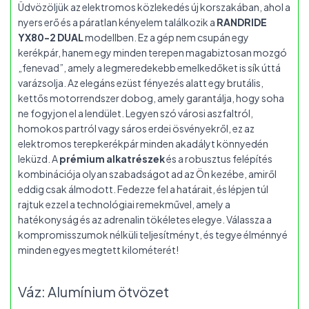
Üdvözöljük az elektromos közlekedés új korszakában, ahol a
nyers erő és a páratlan kényelem találkozik a
RANDRIDE
YX80-2 DUAL
modellben. Ez a gép nem csupán egy
kerékpár, hanem egy minden terepen magabiztosan mozgó
„fenevad”, amely a legmeredekebb emelkedőket is sík úttá
varázsolja. Az elegáns ezüst fényezés alatt egy brutális,
kettős motorrendszer dobog, amely garantálja, hogy soha
ne fogyjon el a lendület. Legyen szó városi aszfaltról,
homokos partról vagy sáros erdei ösvényekről, ez az
elektromos terepkerékpár minden akadályt könnyedén
leküzd. A
prémium alkatrészek
és a robusztus felépítés
kombinációja olyan szabadságot ad az Ön kezébe, amiről
eddig csak álmodott. Fedezze fel a határait, és lépjen túl
rajtuk ezzel a technológiai remekművel, amely a
hatékonyság és az adrenalin tökéletes elegye. Válassza a
kompromisszumok nélküli teljesítményt, és tegye élménnyé
minden egyes megtett kilométerét!
Váz: Alumínium ötvözet