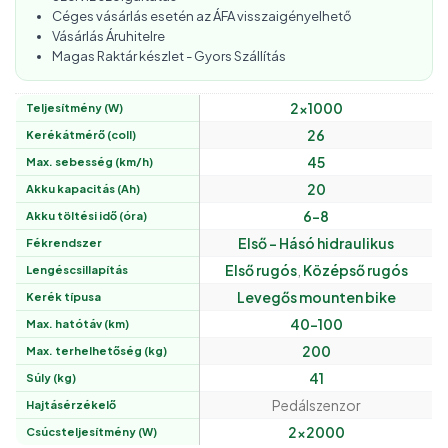
Céges vásárlás esetén az ÁFA visszaigényelhető
Vásárlás Áruhitelre
Magas Raktár készlet - Gyors Szállítás
2×1000
Teljesítmény (W)
26
Kerékátmérő (coll)
45
Max. sebesség (km/h)
20
Akku kapacitás (Ah)
6-8
Akku töltési idő (óra)
Első – Hásó hidraulikus
Fékrendszer
Első rugós
,
Középső rugós
Lengéscsillapítás
Levegős mounten bike
Kerék típusa
40-100
Max. hatótáv (km)
200
Max. terhelhetőség (kg)
41
Súly (kg)
Pedálszenzor
Hajtásérzékelő
2×2000
Csúcsteljesítmény (W)