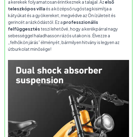
a kerekek folyamatosan érintkeznek a talajjal. Az
első
teleszkópos villa
és a középső rugóstag kisimítja a
kátyúkat és a gyökereket, megvédve az Ön ízületeit és
gerincét a rázkódástól. Ez a
professzionális
felfüggesztés
teszi lehetővé, hogy a kerékpárral nagy
sebességgel haladhasson rázós utakon is. Élvezze a
„felhőkön járás” élményét, bármilyen hitvány is legyen az
útburkolat minősége!