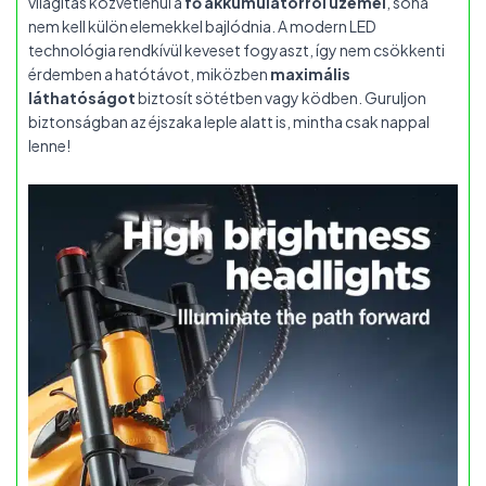
világítás közvetlenül a
fő akkumulátorról üzemel
, soha
nem kell külön elemekkel bajlódnia. A modern LED
technológia rendkívül keveset fogyaszt, így nem csökkenti
érdemben a hatótávot, miközben
maximális
láthatóságot
biztosít sötétben vagy ködben. Guruljon
biztonságban az éjszaka leple alatt is, mintha csak nappal
lenne!