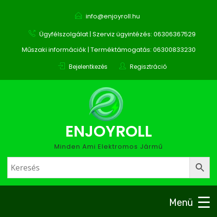
info@enjoyroll.hu
Ügyfélszolgálat | Szerviz ügyintézés: 06306367529
Műszaki információk | Terméktámogatás: 06300833230
Bejelentkezés
Regisztráció
ENJOYROLL
Minden Ami Elektromos Jármű
Menü