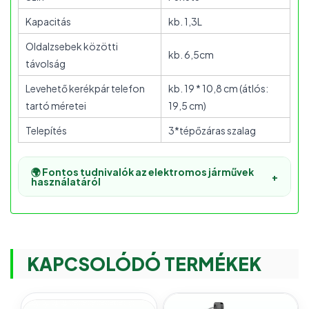
Kapacitás
kb. 1,3L
Oldalzsebek közötti
kb. 6,5cm
távolság
Levehető kerékpár telefon
kb. 19 * 10,8 cm (átlós:
tartó méretei
19,5 cm)
Telepítés
3*tépőzáras szalag
🌍 Fontos tudnivalók az elektromos járművek
+
használatáról
KAPCSOLÓDÓ TERMÉKEK