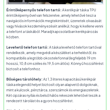
Érintőképernyős telefon tartó:
A kerékpár táska TPU
érintőképernyővel van felszerelve, amely lehetővé teszi a
navigációs információk megtekintését, üzenetek olvasását
vagy hívások kezdeményezését anélkül, hogy ki kellene venni
a telefont a táskából. Maradj kapcsolatban kerékpározás
közben.
Levehető telefon tartó:
A táska levehető telefon tartóval
rendelkezik, amely megvédi a készüléket a terheléstől, és
kompatibilis a legtöbb okostelefonnal (legfeljebb 19 cm
hosszú, 10,8 cm széles és 19,5 cm átlós). Könnyű hozzáférést
biztosít a telefonhoz.
Bőséges tárolóhely:
Az 1,3 literes kapacitású kerékpár
táska elegendő helyet biztosít olyan alapvető dolgoknak,
mint a kulcsok, pénztárca, szerszámok és energiaszeletek.
Két cipzáras nyílás és belső hálós rekeszek lehetővé teszik a
rendezett tárolást és a gyors hozzáférést.