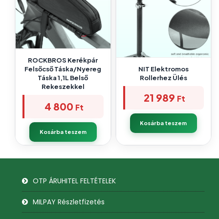
ROCKBROS Kerékpár
Felsőcső Táska/nyereg
NIT Elektromos
Táska 1,1L Belső
Rollerhez Ülés
Rekeszekkel
21 989
Ft
4 800
Ft
Kosárba teszem
Kosárba teszem
OTP ÁRUHITEL FELTÉTELEK
MILPAY Részletfizetés