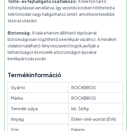
Töltő- és fejhallgató csatlakozó:
A telefon tartó
töltőnyílással van ellátva, így vezetés közben töltheted a
telefonodat vagy hallgathatsz zenét, ami élvezetesebbé
teszi az utazást.
Biztonság:
A táska három állítható tépőzárral
biztonságosan rögzíthető a kerékpár vázához. A mindkét
oldalon található fényvisszaverő logók javítják a
láthatóságot és növelik a biztonságot éjszakai
kerékpározás során.
Termékinformáció
Gyártó
ROCKBROS
Márka
ROCKBROS
Termék súlya
kb. 368g
Anyag
Etilén-vinil-acetát (EVA)
Szín
Fekete