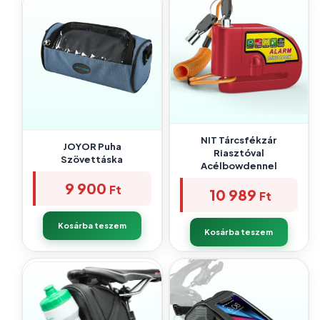
NIT Tárcsfékzár
JOYOR Puha
Riasztóval
Szövettáska
Acélbowdennel
9 900
Ft
10 989
Ft
Kosárba teszem
Kosárba teszem