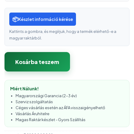
📦
Készlet információ kérése
Kattints a gombra, és megírjuk, hogy a termék elérhető-e a
magyar raktárból.
Kosárba teszem
Miért Nálunk!
Magyarországi Garancia (2-3 év)
Szerviz szolgáltatás
Céges vásárlás esetén az ÁFA visszaigényelhető
Vásárlás Áruhitelre
Magas Raktár készlet - Gyors Szállítás