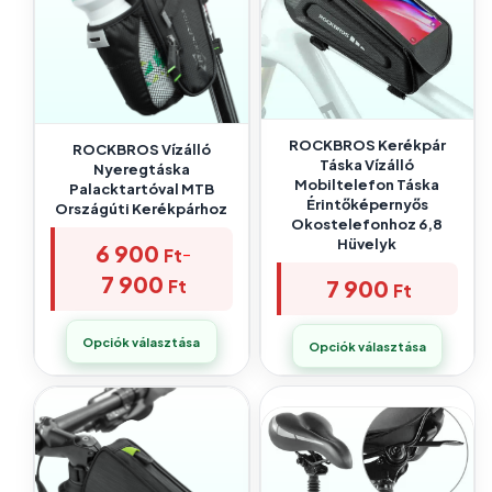
ROCKBROS Kerékpár
ROCKBROS Vízálló
Táska Vízálló
Nyeregtáska
Mobiltelefon Táska
Palacktartóval MTB
Érintőképernyős
Országúti Kerékpárhoz
Okostelefonhoz 6,8
Hüvelyk
6 900
–
Ft
7 900
7 900
Ft
Ft
Opciók választása
Opciók választása