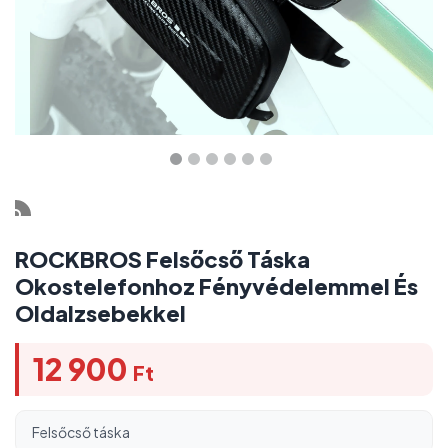
ROCKBROS Felsőcső Táska
Okostelefonhoz Fényvédelemmel És
Oldalzsebekkel
12 900
Ft
Felsőcső táska