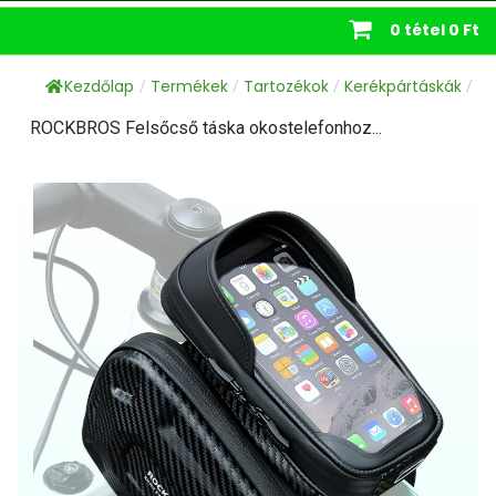
0 tétel
0 Ft
Kezdőlap
Termékek
Tartozékok
Kerékpártáskák
/
/
/
/
ROCKBROS Felsőcső táska okostelefonhoz...