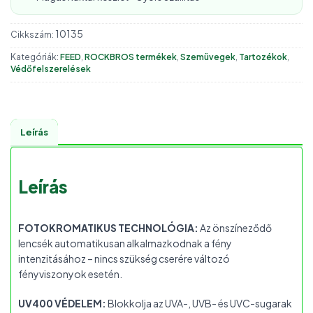
10135
Cikkszám:
Kategóriák:
FEED
,
ROCKBROS termékek
,
Szemüvegek
,
Tartozékok
,
Védőfelszerelések
Leírás
Leírás
FOTOKROMATIKUS TECHNOLÓGIA:
Az önszíneződő
lencsék automatikusan alkalmazkodnak a fény
intenzitásához – nincs szükség cserére változó
fényviszonyok esetén.
UV400 VÉDELEM:
Blokkolja az UVA-, UVB- és UVC-sugarak