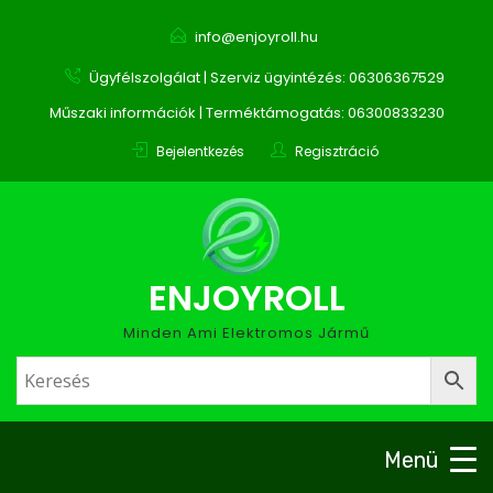
info@enjoyroll.hu
Ügyfélszolgálat | Szerviz ügyintézés: 06306367529
Műszaki információk | Terméktámogatás: 06300833230
Bejelentkezés
Regisztráció
ENJOYROLL
Minden Ami Elektromos Jármű
Menü