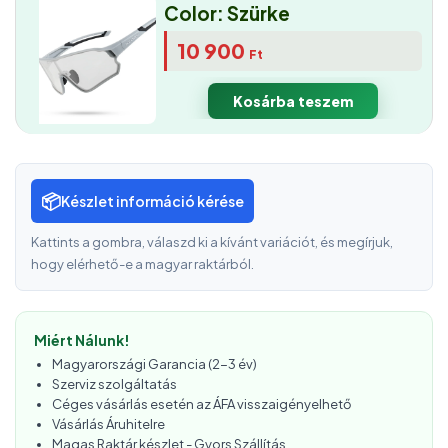
Color: Szürke
10 900
Ft
Kosárba teszem
📦
Készlet információ kérése
Kattints a gombra, válaszd ki a kívánt variációt, és megírjuk,
hogy elérhető-e a magyar raktárból.
Miért Nálunk!
Magyarországi Garancia (2-3 év)
Szerviz szolgáltatás
Céges vásárlás esetén az ÁFA visszaigényelhető
Vásárlás Áruhitelre
Magas Raktár készlet - Gyors Szállítás