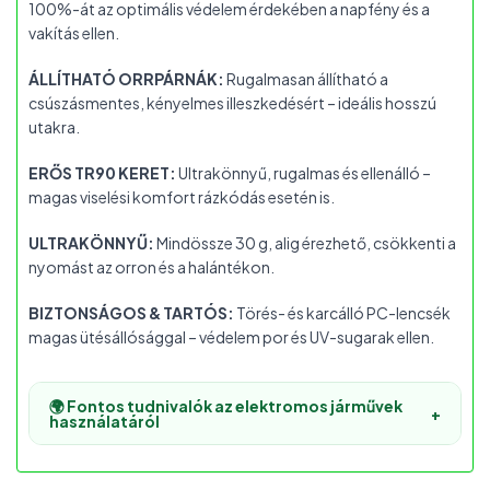
100%-át az optimális védelem érdekében a napfény és a
vakítás ellen.
ÁLLÍTHATÓ ORRPÁRNÁK:
Rugalmasan állítható a
csúszásmentes, kényelmes illeszkedésért – ideális hosszú
utakra.
ERŐS TR90 KERET:
Ultrakönnyű, rugalmas és ellenálló –
magas viselési komfort rázkódás esetén is.
ULTRAKÖNNYŰ:
Mindössze 30 g, alig érezhető, csökkenti a
nyomást az orron és a halántékon.
BIZTONSÁGOS & TARTÓS:
Törés- és karcálló PC-lencsék
magas ütésállósággal – védelem por és UV-sugarak ellen.
🌍 Fontos tudnivalók az elektromos járművek
+
használatáról