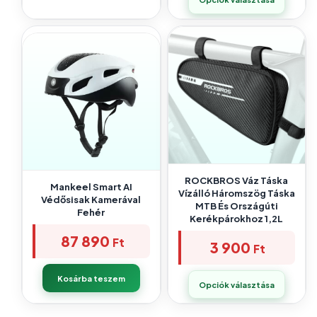
ROCKBROS Váz Táska
Mankeel Smart AI
Vízálló Háromszög Táska
Védősisak Kamerával
MTB És Országúti
Fehér
Kerékpárokhoz 1,2L
87 890
Ft
3 900
Ft
Kosárba teszem
Opciók választása