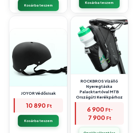
Kosárba teszem
Kosárba teszem
ROCKBROS Vízálló
Nyeregtáska
Palacktartóval MTB
JOYOR Védősisak
Országúti Kerékpárhoz
10 890
Ft
6 900
–
Ft
7 900
Ft
Kosárba teszem
Opciók választása