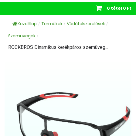
0 tétel
0 Ft
Kezdőlap
Termékek
Védőfelszerelések
/
/
/
Szemüvegek
/
ROCKBROS Dinamikus kerékpáros szemüveg...