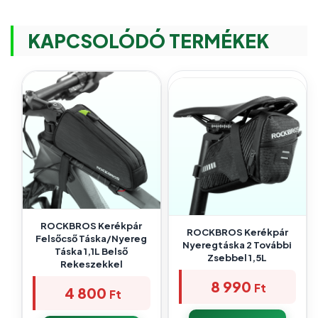
KAPCSOLÓDÓ TERMÉKEK
ROCKBROS Kerékpár
ROCKBROS Kerékpár
Felsőcső Táska/nyereg
Nyeregtáska 2 További
Táska 1,1L Belső
Zsebbel 1,5L
Rekeszekkel
8 990
Ft
4 800
Ft