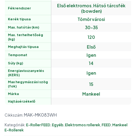
Első elektromos
,
Hátsó tárcsfék
Fékrendszer
(bowden)
Tömör városi
Kerék típusa
30-35
Max. hatótáv (km)
Max. terhelhetőség
120
(kg)
Első
Meghajtás típusa
Igen
Tempomat
14
Súly (kg)
Energiavisszanyelés
Igen
(KERS)
Max hegymászási szög
15
(fok)
Mankeel
Márka
Hajtásérzékelő
MAK-MK083WH
Cikkszám:
Kategóriák:
E-Roller FEED
,
Egyéb
,
Elektromos rollerek
,
FEED
,
Mankeel
E-Rollerek