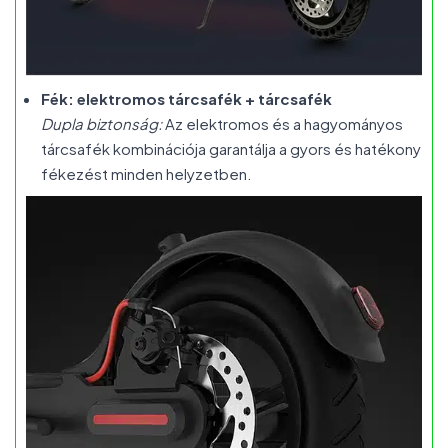
Fék: elektromos tárcsafék + tárcsafék
Dupla biztonság:
Az elektromos és a hagyományos
tárcsafék kombinációja garantálja a gyors és hatékony
fékezést minden helyzetben.