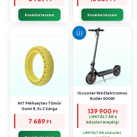
Kosárba teszem
Kosárba teszem
ÚJ
IScooter W6 Elektromos
Roller 500W
NIT Méhsejtes Tömör
Gumi 8,5×2 Sárga
139 900
Ft
LIMITÁLT ÁR a
7 689
Ft
készlet erejéig!
LIMITÁLT ÁR a készlet