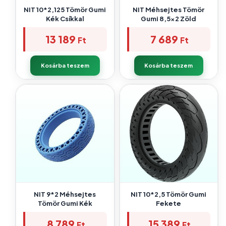
NIT 10*2,125 Tömör Gumi
NIT Méhsejtes Tömör
Kék Csíkkal
Gumi 8,5×2 Zöld
13 189
7 689
Ft
Ft
Kosárba teszem
Kosárba teszem
NIT 9*2 Méhsejtes
NIT 10*2,5 Tömör Gumi
Tömör Gumi Kék
Fekete
8 789
15 389
Ft
Ft