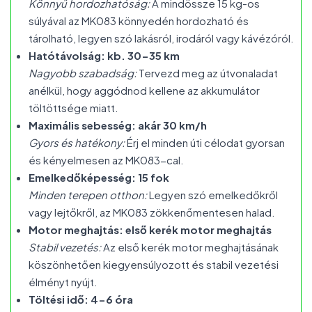
Könnyű hordozhatóság:
A mindössze 15 kg-os
súlyával az MK083 könnyedén hordozható és
tárolható, legyen szó lakásról, irodáról vagy kávézóról.
Hatótávolság: kb. 30-35 km
Nagyobb szabadság:
Tervezd meg az útvonaladat
anélkül, hogy aggódnod kellene az akkumulátor
töltöttsége miatt.
Maximális sebesség: akár 30 km/h
Gyors és hatékony:
Érj el minden úti célodat gyorsan
és kényelmesen az MK083-cal.
Emelkedőképesség: 15 fok
Minden terepen otthon:
Legyen szó emelkedőkről
vagy lejtőkről, az MK083 zökkenőmentesen halad.
Motor meghajtás: első kerék motor meghajtás
Stabil vezetés:
Az első kerék motor meghajtásának
köszönhetően kiegyensúlyozott és stabil vezetési
élményt nyújt.
Töltési idő: 4-6 óra