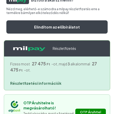
Biztosra akarsz menni?
Nézd meg, elérhető-e számodra a milpay részletfizetés erre a
termékre bármilyen elköteleződés nélkül!
Elindítom az előbírálatot
Részletfizetés
27 475
27
Fizess most
-ot, majd
3
alkalommal
Ft
475
-ot.
Ft
Részletfizetési információk
OTP Áruhitelre is
megvásárolható!
OTP Áruhitel
Tedd a kosárba, majd a fizetésnél