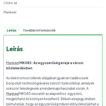
Címke:
st
Mankeel
Leírás
További információk
Leírás
Mankeel
MK083: Az egyszerűség ereje a városi
közlekedésben
Az elektromos rollerek világában gyakran találkozunk
bonyolult technológiával és túlzott funkciókkal, amelyek
sokszor feleslegesek a mindennapi használat során. A
Mankeel
MK083 visszatér az alapokhoz: egyszerű,
megbízható és könnyen kezelhető. Ebben a bejegyzésben
bemutatjuk, hogy az egyszerűség milyen előnyökkel járhat a