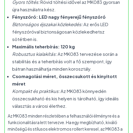
Gyors töltés:
Rövid töltési idővel az MK083 gyorsan
újra használatra kész.
Fényszóró: LED nagy fényerejű fényszóró
Biztonságos éjszakai közlekedés:
Az erős LED
fényszóróval biztonságosan közlekedhetsz
sötétben is.
Maximális teherbírás: 120 kg
Robusztus kialakítás:
Az MK083 tervezése során a
stabilitás és a teherbírás volt a fő szempont, így
bátran használhatja minden korosztály.
Csomagolási méret, összecsukott és kinyitott
méret
Kompakt és praktikus:
Az MK083 könnyedén
összecsukható és kis helyen is tárolható, így ideális
választás a városi élethez.
Az MK083 minden részletében a felhasználói élményre és a
funkcionalitásra lett tervezve. Ha egy megbízható, kiváló
minőségű és stílusos elektromos rollert keresel, az MK083 a