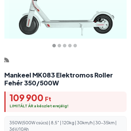
Mankeel MK083 Elektromos Roller
Fehér 350/500W
109 900
Ft
LIMITÁLT ÁR a készlet erejéig!
350W(500W csúcs) | 8,5″ | 120kg | 30km/h | 30-35km |
36V/10Ah