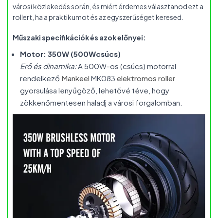
városi közlekedés során, és miért érdemes választanod ezt a
rollert, ha a praktikumot és az egyszerűséget keresed.
Műszaki specifikációk és azok előnyei:
Motor: 350W (500Wcsúcs)
Erő és dinamika:
A 500W-os (csúcs) motorral
rendelkező
Mankeel
MK083
elektromos roller
gyorsulása lenyűgöző, lehetővé téve, hogy
zökkenőmentesen haladj a városi forgalomban.