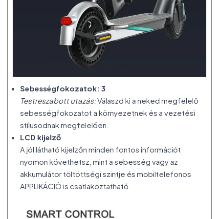
Sebességfokozatok: 3
Testreszabott utazás:
Válaszd ki a neked megfelelő
sebességfokozatot a környezetnek és a vezetési
stílusodnak megfelelően.
LCD kijelző
A jól látható kijelzőn minden fontos információt
nyomon követhetsz, mint a sebesség vagy az
akkumulátor töltöttségi szintje és mobiltelefonos
APPLIKÁCIÓ is csatlakoztatható.