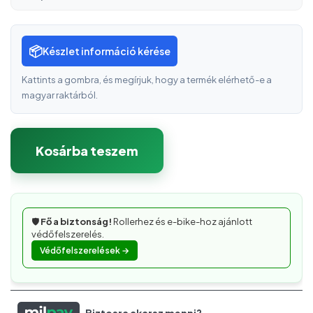
📦
Készlet információ kérése
Kattints a gombra, és megírjuk, hogy a termék elérhető-e a
magyar raktárból.
Kosárba teszem
🛡️
Fő a biztonság!
Rollerhez és e-bike-hoz ajánlott
védőfelszerelés.
Védőfelszerelések →