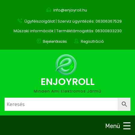
info@enjoyroll.hu
Ügyfélszolgálat | Szerviz ügyintézés: 06306367529
Műszaki információk | Terméktámogatás: 06300833230
Bejelentkezés
Regisztráció
ENJOYROLL
Minden Ami Elektromos Jármű
Menü