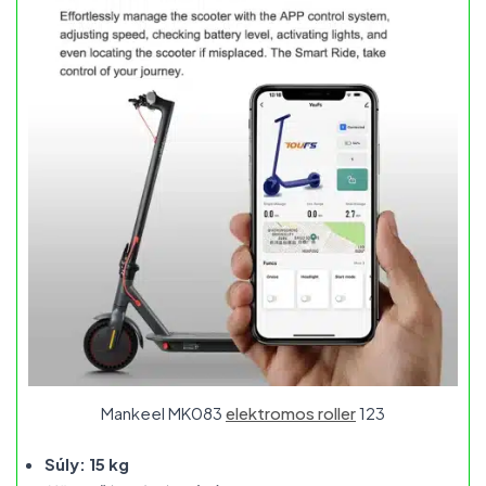
Mankeel MK083
elektromos roller
123
Súly: 15 kg