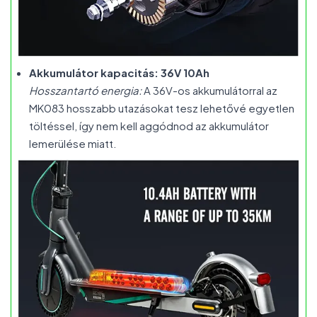
Akkumulátor kapacitás: 36V 10Ah
Hosszantartó energia:
A 36V-os akkumulátorral az
MK083 hosszabb utazásokat tesz lehetővé egyetlen
töltéssel, így nem kell aggódnod az akkumulátor
lemerülése miatt.