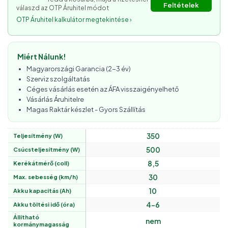
Feltételek
válaszd az OTP Áruhitel módot
OTP Áruhitel kalkulátor megtekintése ›
Miért Nálunk!
Magyarországi Garancia (2-3 év)
Szerviz szolgáltatás
Céges vásárlás esetén az ÁFA visszaigényelhető
Vásárlás Áruhitelre
Magas Raktár készlet - Gyors Szállítás
350
Teljesítmény (W)
500
Csúcsteljesítmény (W)
8,5
Kerékátmérő (coll)
30
Max. sebesség (km/h)
10
Akku kapacitás (Ah)
4-6
Akku töltési idő (óra)
Állítható
nem
kormánymagasság