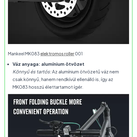
Mankeel MK083
elektromos roller
001
Váz anyaga: alumínium ötvözet
Könnyű és tartós:
Az alumínium ötvözetű váz nem
csak könnyű, hanem rendkívül ellenálló is, így az
MK083 hosszú élettartamot ígér.