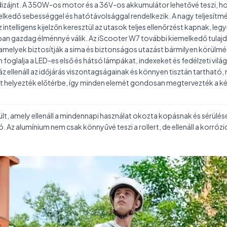
n dizájnt. A 350W-os motor és a 36V-os akkumulátor lehetővé teszi, 
elkedő sebességgel és hatótávolsággal rendelkezik. A nagy teljesítm
 intelligens kijelzőn keresztül az utasok teljes ellenőrzést kapnak, 
n gazdag élménnyé válik. Az iScooter W7 további kiemelkedő tulajdon
amelyek biztosítják a sima és biztonságos utazást bármilyen körülm
n foglalja a LED-es első és hátsó lámpákat, indexeket és fedélzeti vilá
z ellenáll az időjárás viszontagságainak és könnyen tisztán tarthat
met helyezték előtérbe, így minden elemét gondosan megtervezték a ké
lt, amely ellenáll a mindennapi használat okozta kopásnak és sérülése
ró. Az alumínium nem csak könnyűvé teszi a rollert, de ellenáll a korró