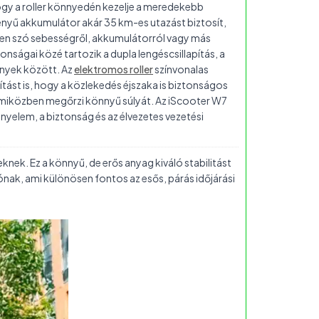
hogy a roller könnyedén kezelje a meredekebb
ényű akkumulátor akár 35 km-es utazást biztosít,
legyen szó sebességről, akkumulátorról vagy más
ságai közé tartozik a dupla lengéscsillapítás, a
ények között. Az
elektromos roller
színvonalas
gítást is, hogy a közlekedés éjszaka is biztonságos
ó, miközben megőrzi könnyű súlyát. Az iScooter W7
nyelem, a biztonság és az élvezetes vezetési
knek. Ez a könnyű, de erős anyag kiváló stabilitást
ziónak, ami különösen fontos az esős, párás időjárási