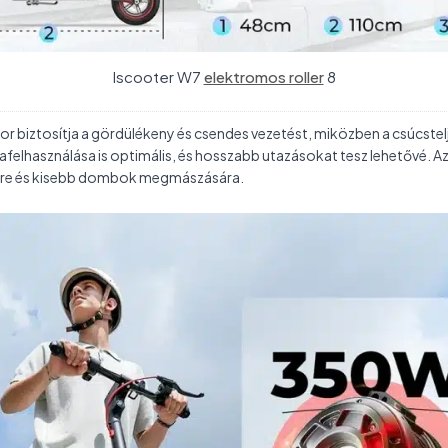
Iscooter W7
elektromos roller
8
tor biztosítja a gördülékeny és csendes vezetést, miközben a csúcste
elhasználása is optimális, és hosszabb utazásokat tesz lehetővé. Az 
désre és kisebb dombok megmászására.