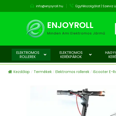
info@enjoyroll.hu
Ügyfélszolgálat | Szervi
ENJOYROLL
Minden Ami Elektromos Jármű
ELEKTROMOS
ELEKTROMOS
HAGY
ROLLEREK
KERÉKPÁROK
KER
Kezdőlap
Termékek
Elektromos rollerek
iScooter E-Ro
/
/
/