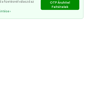
 a fizetésnél válaszd az
OTP Áruhitel
Feltételek
intése ›