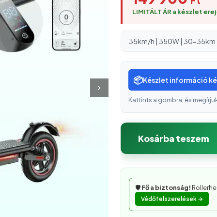
LIMITÁLT ÁR a készlet erej
35km/h | 350W | 30-35km | 
📦
Készlet információ k
Kattints a gombra, és megírju
Kosárba teszem
🛡️
Fő a biztonság!
Rollerhe
Védőfelszerelések →