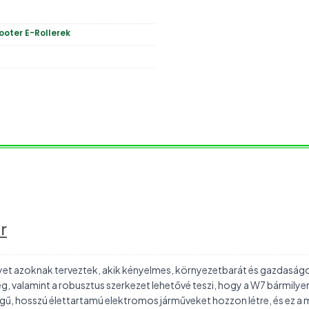
ooter E-Rollerek
r
yet azoknak terveztek, akik kényelmes, környezetbarát és gazdaság
g, valamint a robusztus szerkezet lehetővé teszi, hogy a W7 bármilyen
ű, hosszú élettartamú elektromos járműveket hozzon létre, és ez a m