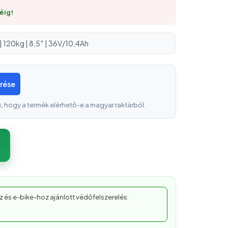
éig!
120kg | 8,5″ | 36V/10,4Ah
érése
k, hogy a termék elérhető-e a magyar raktárból.
z és e-bike-hoz ajánlott védőfelszerelés.