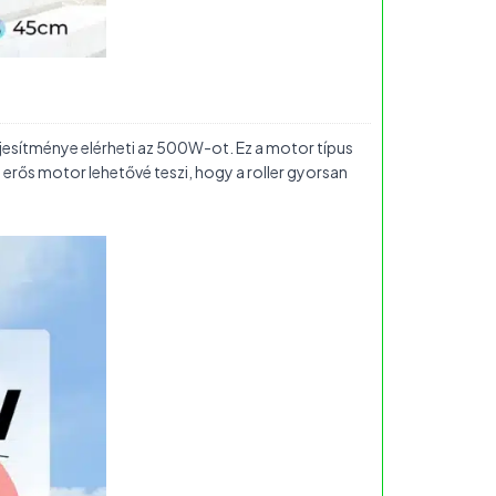
ljesítménye elérheti az 500W-ot. Ez a motor típus
erős motor lehetővé teszi, hogy a roller gyorsan