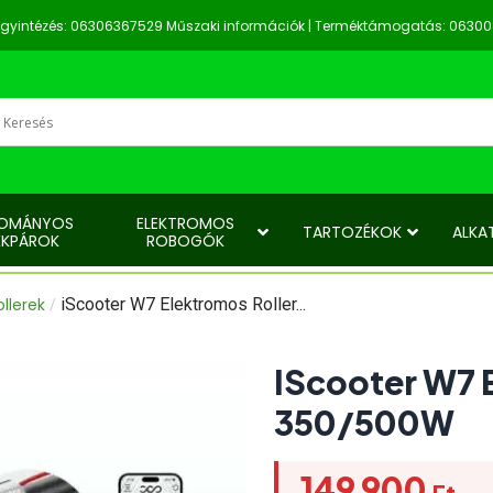
z ügyintézés: 06306367529 Műszaki információk | Terméktámogatás: 0630
OMÁNYOS
ELEKTROMOS
TARTOZÉKOK
ALKA
ÉKPÁROK
ROBOGÓK
llerek
iScooter W7 Elektromos Roller...
/
IScooter W7 
350/500W
149 900
Ft