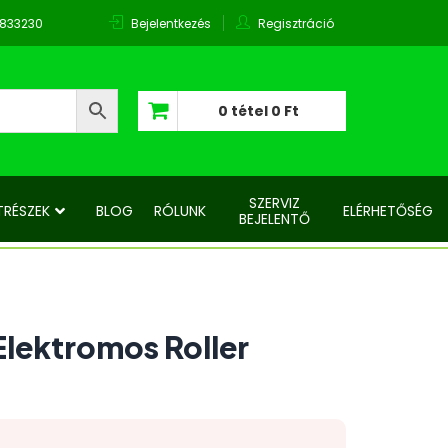
0833230
Bejelentkezés
Regisztráció
0 tétel
0 Ft
Nincsenek termékek a kosárban.
SZERVIZ
TRÉSZEK
BLOG
RÓLUNK
ELÉRHETŐSÉG
BEJELENTŐ
Elektromos Roller