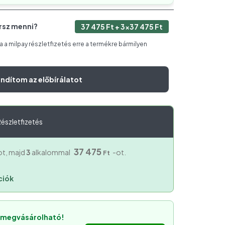
rsz menni?
37 475
Ft
+
3
×
37 475
Ft
a milpay részletfizetés erre a termékre bármilyen
indítom az előbírálatot
észletfizetés
37 475
ot, majd
3
alkalommal
-ot.
Ft
ciók
s megvásárolható!