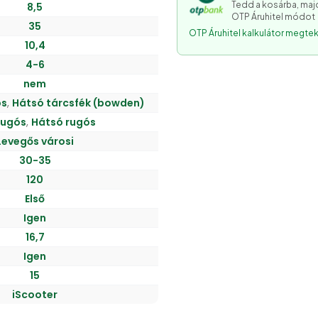
Tedd a kosárba, majd
8,5
OTP Áruhitel módot
35
OTP Áruhitel kalkulátor megtek
10,4
4-6
nem
os
,
Hátsó tárcsfék (bowden)
rugós
,
Hátsó rugós
Levegős városi
30-35
120
Első
Igen
16,7
Igen
15
iScooter