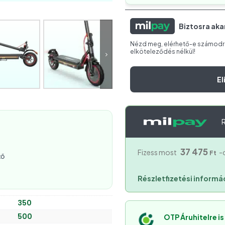
Biztosra aka
Nézd meg, elérhető-e számodra 
elköteleződés nélkül!
El
R
37 475
Fizess most
-
Ft
tő
Részletfizetési informá
350
500
OTP Áruhitelre i