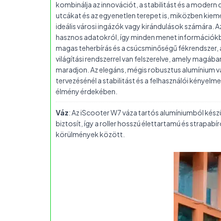
kombinálja az innovációt, a stabilitást és a moder
utcákat és az egyenetlen terepet is, miközben kiem
ideális városi ingázók vagy kirándulások számára. Az
hasznos adatokról, így minden menet információkba
magas teherbírás és a csúcsminőségű fékrendszer, 
világítási rendszerrel van felszerelve, amely magába
maradjon. Az elegáns, mégis robusztus alumínium vá
tervezésénél a stabilitást és a felhasználói kényel
élmény érdekében.
Váz
: Az iScooter W7 váza tartós alumíniumból készü
biztosít, így a roller hosszú élettartamú és strapabí
körülmények között.