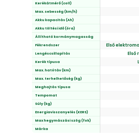
Kerékátmérő (coll)
Max. sebesség (km/h)
Akku kapacitás (Ah)
Akku töltési idő (óra)
Állítható kormánymagasság
Első elektrom
Fékrendszer
Első 
Lengéscsillapítás
Kerék típusa
Max. hatótáv (km)
Max. terhelhetőség (kg)
Meghajtás típusa
Tempomat
Súly (kg)
Energiavisszanyelés (KERS)
Max hegymászási szög (fok)
Márka