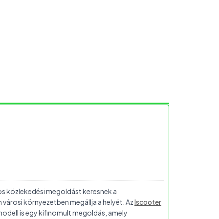
os közlekedési megoldást keresnek a
 városi környezetben megállja a helyét. Az
Iscooter
odell is egy kifinomult megoldás, amely