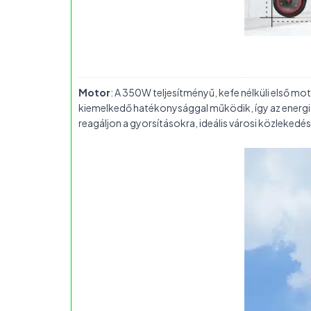
Motor
: A 350W teljesítményű, kefe nélküli első mo
kiemelkedő hatékonysággal működik, így az energiaf
reagáljon a gyorsításokra, ideális városi közleke