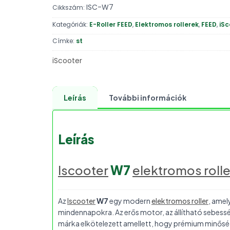
ISC-W7
Cikkszám:
Kategóriák:
E-Roller FEED
,
Elektromos rollerek
,
FEED
,
iSc
Címke:
st
iScooter
Leírás
További információk
Leírás
Iscooter
W7
elektromos rolle
Az
Iscooter
W7
egy modern
elektromos roller
, amel
mindennapokra. Az erős motor, az állítható sebessé
márka elkötelezett amellett, hogy prémium minőség