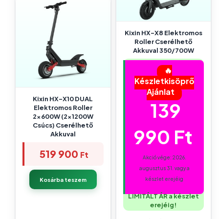
Kixin HX-X8 Elektromos
Roller Cserélhető
Akkuval 350/700W
🔥
Készletkisöprő
Ajánlat
Kixin HX-X10 DUAL
139
Elektromos Roller
2x600W (2x1200W
Csúcs) Cserélhető
990
Ft
Akkuval
519 900
Ft
Akció vége: 2026.
augusztus 31. vagy a
készlet erejéig
Kosárba teszem
LIMITÁLT ÁR a készlet
erejéig!