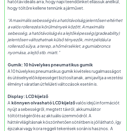
hatótáv ideális arra, hogy napi teendőinket ellássuk anélkül,
hogy töltőre kellene tennünk a járművet.
“A maximális sebesség és a hatótávolság jelentősen eltérhet
a valós rollerezési körülmények között. A maximális
sebesség, a hatótávolság és a lejtőképesség (gradeability)
jelentősen változhatnak külső tényezők, mint például a
rollerező súlya, a terep, a hőmérséklet, a gumiabroncs
nyomása, a lejtő stb. miatt.”
Gumik: 10 hüvelykes pneumatikus gumik
A 10 hüvelykes pneumatikus gumik kivételes rugalmasságot
és ütéselnyelő képességet biztosítanak, ami javítja a vezetési
élményt váratlan útfelületi változások esetén is.
Display: LCD kijelző
A
könnyen olvasható LCD kijelző
valós idejű információt
nyújt a sebességről, megtett távról, akkumulátor
töltöttségéről és az aktuális üzemmódról. A
háttérvilágításnak köszönhetően sötétben is jól látható, így
éjszakai vagy kora reggeli tekerések során is hasznos. A