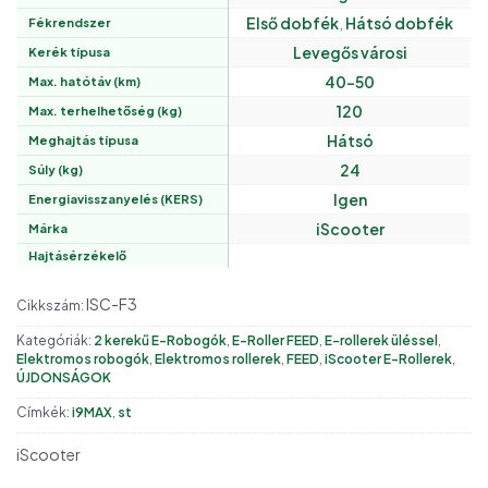
Első dobfék
,
Hátsó dobfék
Fékrendszer
Levegős városi
Kerék típusa
40-50
Max. hatótáv (km)
120
Max. terhelhetőség (kg)
Hátsó
Meghajtás típusa
24
Súly (kg)
Igen
Energiavisszanyelés (KERS)
iScooter
Márka
Hajtásérzékelő
ISC-F3
Cikkszám:
Kategóriák:
2 kerekű E-Robogók
,
E-Roller FEED
,
E-rollerek üléssel
,
Elektromos robogók
,
Elektromos rollerek
,
FEED
,
iScooter E-Rollerek
,
ÚJDONSÁGOK
Címkék:
i9MAX
,
st
iScooter