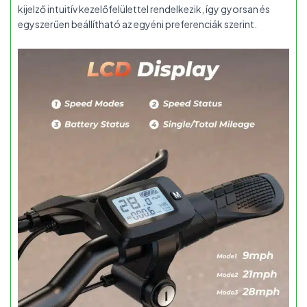
kijelző intuitív kezelőfelülettel rendelkezik, így gyorsan és
egyszerűen beállítható az egyéni preferenciák szerint.