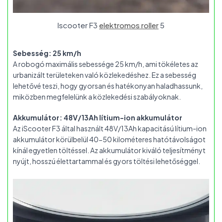
Iscooter F3
elektromos roller
5
Sebesség: 25 km/h
A robogó maximális sebessége 25 km/h, ami tökéletes az
urbanizált területeken való közlekedéshez. Ez a sebesség
lehetővé teszi, hogy gyorsan és hatékonyan haladhassunk,
miközben megfelelünk a közlekedési szabályoknak.
Akkumulátor: 48V/13Ah lítium-ion akkumulátor
Az iScooter F3 által használt 48V/13Ah kapacitású lítium-ion
akkumulátor körülbelül 40-50 kilométeres hatótávolságot
kínál egyetlen töltéssel. Az akkumulátor kiváló teljesítményt
nyújt, hosszú élettartammal és gyors töltési lehetőséggel.