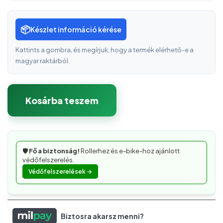
📦
Készlet információ kérése
Kattints a gombra, és megírjuk, hogy a termék elérhető-e a
magyar raktárból.
Kosárba teszem
🛡️
Fő a biztonság!
Rollerhez és e-bike-hoz ajánlott
védőfelszerelés.
Védőfelszerelések →
Biztosra akarsz menni?