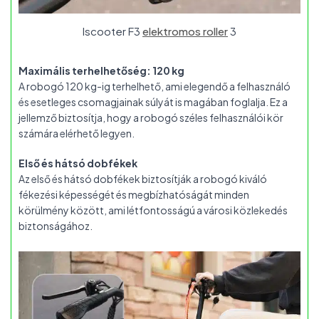
Iscooter F3
elektromos roller
3
Maximális terhelhetőség: 120 kg
A robogó 120 kg-ig terhelhető, ami elegendő a felhasználó
és esetleges csomagjainak súlyát is magában foglalja. Ez a
jellemző biztosítja, hogy a robogó széles felhasználói kör
számára elérhető legyen.
Első és hátsó dobfékek
Az első és hátsó dobfékek biztosítják a robogó kiváló
fékezési képességét és megbízhatóságát minden
körülmény között, ami létfontosságú a városi közlekedés
biztonságához.