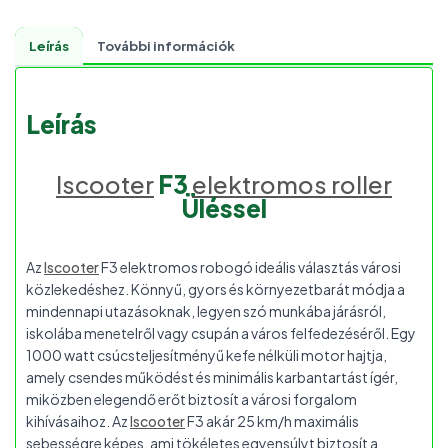
Leírás
További információk
Leírás
Iscooter
F3
elektromos roller
Üléssel
Az
Iscooter
F3 elektromos robogó ideális választás városi
közlekedéshez. Könnyű, gyors és környezetbarát módja a
mindennapi utazásoknak, legyen szó munkába járásról,
iskolába menetelről vagy csupán a város felfedezéséről. Egy
1000 watt csúcsteljesítményű kefe nélküli motor hajtja,
amely csendes működést és minimális karbantartást ígér,
miközben elegendő erőt biztosít a városi forgalom
kihívásaihoz. Az
Iscooter
F3 akár 25 km/h maximális
sebességre képes, ami tökéletes egyensúlyt biztosít a