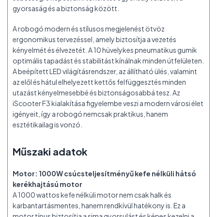
gyorsaság és a biztonság között.
A robogó modern és stílusos megjelenést ötvöz
ergonomikus tervezéssel, amely biztosítja a vezetés
kényelmét és élvezetét. A 10 hüvelykes pneumatikus gumik
optimális tapadást és stabilitást kínálnak minden útfelületen.
A beépített LED világításrendszer, az állítható ülés, valamint
az elől és hátul elhelyezett kettős felfüggesztés minden
utazást kényelmesebbé és biztonságosabbá tesz. Az
iScooter F3 kialakítása figyelembe veszi a modern városi élet
igényeit, így a robogó nemcsak praktikus, hanem
esztétikailag is vonzó.
Műszaki adatok
Motor: 1000W csúcsteljesítményű kefe nélküli hátsó
kerékhajtású motor
A 1000 wattos kefe nélküli motor nem csak halk és
karbantartásmentes, hanem rendkívül hatékony is. Ez a
motor típus biztosítja a sima gyorsulást és képes kezelni a