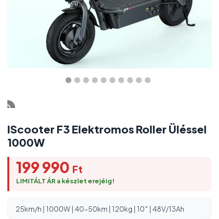
IScooter F3 Elektromos Roller Üléssel
1000W
199 990
Ft
LIMITÁLT ÁR a készlet erejéig!
25km/h | 1000W | 40-50km | 120kg | 10″ | 48V/13Ah