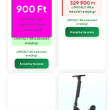
329 900
Ft
900
Ft
LIMITÁLT ÁR a
készlet erejéig!
Akció vége: 2026.
LIMITÁLT ÁR a készlet
erejéig!
augusztus 31. vagy a
készlet erejéig
Kosárba teszem
LIMITÁLT ÁR a készlet
erejéig!
LIMITÁLT ÁR a készlet
erejéig!
Kosárba teszem