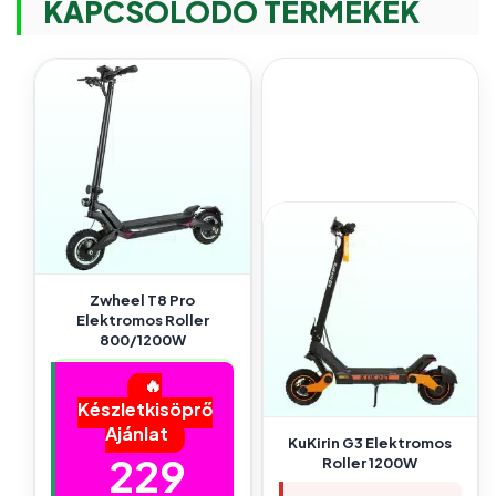
KAPCSOLÓDÓ TERMÉKEK
Zwheel T8 Pro
Elektromos Roller
800/1200W
🔥
Készletkisöprő
Ajánlat
KuKirin G3 Elektromos
229
Roller 1200W