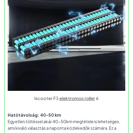
Iscooter F3
elektromos roller
6
Hatótávolság: 40-50 km
Egyetlen töltéssel akár 40-50km megtétele is lehetséges,
ami kiváló választás a naponta közlekedők számára. Ez a