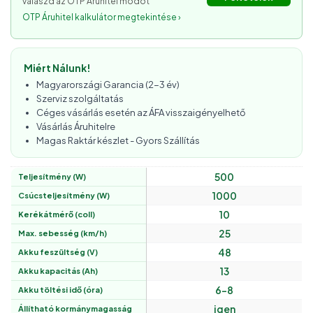
válaszd az OTP Áruhitel módot
OTP Áruhitel kalkulátor megtekintése ›
Miért Nálunk!
Magyarországi Garancia (2-3 év)
Szerviz szolgáltatás
Céges vásárlás esetén az ÁFA visszaigényelhető
Vásárlás Áruhitelre
Magas Raktár készlet - Gyors Szállítás
500
Teljesítmény (W)
1000
Csúcsteljesítmény (W)
10
Kerékátmérő (coll)
25
Max. sebesség (km/h)
48
Akku feszültség (V)
13
Akku kapacitás (Ah)
6-8
Akku töltési idő (óra)
igen
Állítható kormánymagasság