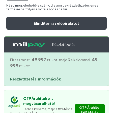
Nézd meg, elérhető-e számodra a milpay részletfizetés erre a
termékre bármilyen elköteleződés nélkül!
Elindítom az előbírálatot
Részletfizetés
49 997
49
Fizess most
-ot, majd
3
alkalommal
Ft
999
-ot.
Ft
Részletfizetési információk
OTP Áruhitelre is
megvásárolható!
OTP Áruhitel
Tedd a kosárba, majd a fizetésnél
Feltételek