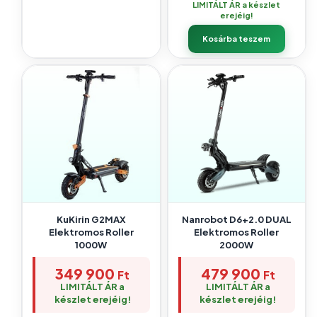
LIMITÁLT ÁR a készlet
erejéig!
Kosárba teszem
KuKirin G2MAX
Nanrobot D6+2.0 DUAL
Elektromos Roller
Elektromos Roller
1000W
2000W
349 900
479 900
Ft
Ft
LIMITÁLT ÁR a
LIMITÁLT ÁR a
készlet erejéig!
készlet erejéig!