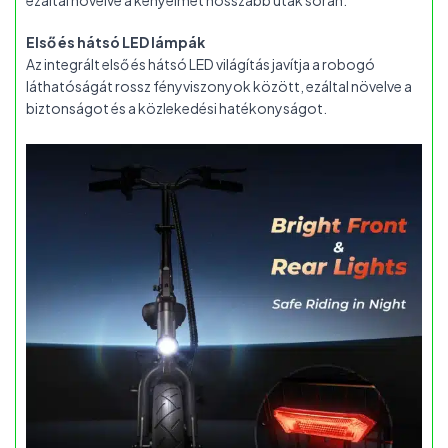
ezáltal növelve a kényelmet hosszabb utak során.
Első és hátsó LED lámpák
Az integrált első és hátsó LED világítás javítja a robogó
láthatóságát rossz fényviszonyok között, ezáltal növelve a
biztonságot és a közlekedési hatékonyságot.