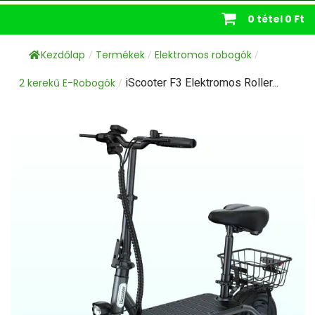
0 tétel
0 Ft
Kezdőlap
Termékek
Elektromos robogók
/
/
/
2 kerekű E-Robogók
iScooter F3 Elektromos Roller...
/