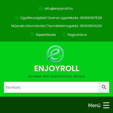
info@enjoyroll.hu
Ügyfélszolgálat | Szerviz ügyintézés: 06306367529
Műszaki információk | Terméktámogatás: 06300833230
Bejelentkezés
Regisztráció
ENJOYROLL
Minden Ami Elektromos Jármű
Menü