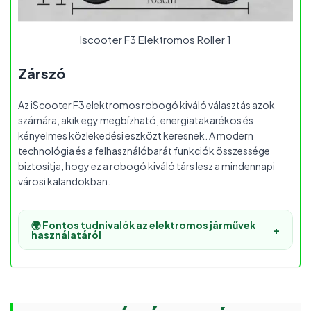
Iscooter F3 Elektromos Roller 1
Zárszó
Az iScooter F3 elektromos robogó kiváló választás azok
számára, akik egy megbízható, energiatakarékos és
kényelmes közlekedési eszközt keresnek. A modern
technológia és a felhasználóbarát funkciók összessége
biztosítja, hogy ez a robogó kiváló társ lesz a mindennapi
városi kalandokban.
🌍 Fontos tudnivalók az elektromos járművek
+
használatáról