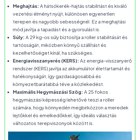
Meghajtás:
A hátsókerék-hajtás stabilitást és kiváló
vezetési élményt nyújt, különösen egyenetlen
terepen és nagyobb sebességnél. Ez a meghajtási
mód javítja a tapadást és a gyorsulást is.
Súly:
A 29 kg-os súly biztosítja a roller stabilitását és
tartósságát, miközben könnyű szállítást és
kezelhetőséget kínál, ha szükséges.
Energiavisszanyerés (KERS):
Az energia-visszanyerő
rendszer (KERS) javítja az akkumulátor élettartamát és
hatékonyságát, így gazdaságosabbá és
környezetbarátabbá téve a közlekedést.
Maximális Hegymászási Szög:
A 25 fokos
hegymászási képesség lehetővé teszi a roller
számára, hogy könnyedén megbirkózzon a meredek
lejtőkkel és emelkedőkkel, így ideális választás
változatos terepviszonyok között is.