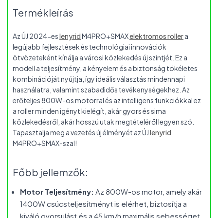
Termékleírás
Az ÚJ 2024-es
Ienyrid
M4PRO+SMAX
elektromos roller
a
legújabb fejlesztések és technológiai innovációk
ötvözeteként kínálja a városi közlekedés új szintjét. Ez a
modell a teljesítmény, a kényelem és a biztonság tökéletes
kombinációját nyújtja, így ideális választás mindennapi
használatra, valamint szabadidős tevékenységekhez. Az
erőteljes 800W-os motorral és az intelligens funkciókkal ez
a roller minden igényt kielégít, akár gyors és sima
közlekedésről, akár hosszú utak megtételéről legyen szó.
Tapasztalja meg a vezetés új élményét az ÚJ
Ienyrid
M4PRO+SMAX-szal!
Főbb jellemzők:
Motor Teljesítmény:
Az 800W-os motor, amely akár
1400W csúcsteljesítményt is elérhet, biztosítja a
kiváló gyorsulást és a 45 km/h maximális sebességet.