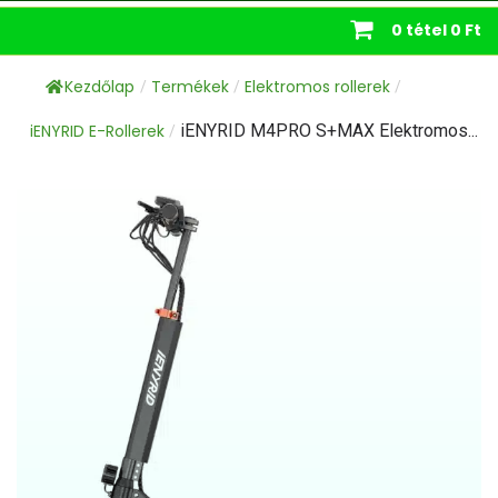
0 tétel
0 Ft
Kezdőlap
Termékek
Elektromos rollerek
/
/
/
iENYRID E-Rollerek
iENYRID M4PRO S+MAX Elektromos...
/