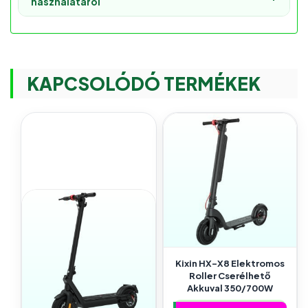
használatáról
KAPCSOLÓDÓ TERMÉKEK
Kixin HX-X8 Elektromos
Roller Cserélhető
Akkuval 350/700W