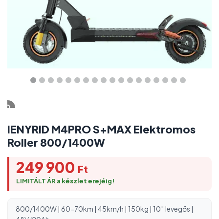
IENYRID M4PRO S+MAX Elektromos
Roller 800/1400W
249 900
Ft
LIMITÁLT ÁR a készlet erejéig!
800/1400W | 60-70km | 45km/h | 150kg | 10″ levegős |