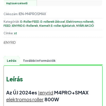
Hajtásérzékelő
IEN-M4PROSMAX
Cikkszám:
Kategóriák:
E-Roller FEED
,
E-rollerek üléssel
,
Elektromos rollerek
,
FEED
,
iENYRID E-Rollerek
,
Kiemelt E-roller Ajánlatok
,
NYÁRI AKCIÓ
Címke:
st
iENYRID
Leírás
További információk
Leírás
Az ÚJ 2024es
Ienyrid
M4PRO+SMAX
elektromos roller
800W