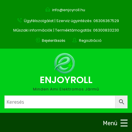
info@enjoyroll.hu
Ügyfélszolgálat | Szerviz ügyintézés: 06306367529
Műszaki információk | Terméktámogatás: 06300833230
Bejelentkezés
Regisztráció
ENJOYROLL
Minden Ami Elektromos Jármű
Menü