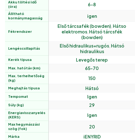
Akku töltési idő
6-8
(óra)
Állítható
igen
kormánymagasság
Első tárcsafék (bowden)
,
Hátso
elektromos
,
Hátsó tárcsfék
Fékrendszer
(bowden)
Első hidraulikus+rugós
,
Hátsó
Lengéscsillapítás
hidraulikus
Levegős terep
Kerék típusa
65-70
Max. hatótáv (km)
Max. terhelhetőség
150
(kg)
Hátsó
Meghajtás típusa
Igen
Tempomat
29
Súly (kg)
Energiavisszanyelés
Igen
(KERS)
Max hegymászási
20
szög (fok)
iENYRID
Márka