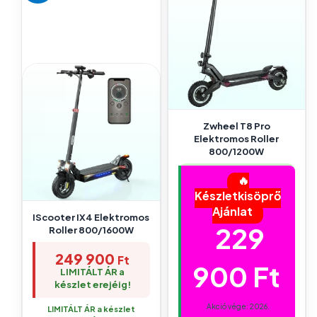
Zwheel T8 Pro
Elektromos Roller
800/1200W
🔥
Készletkisöprő
Ajánlat
IScooter IX4 Elektromos
229
Roller 800/1600W
249 900
Ft
900
Ft
LIMITÁLT ÁR a
készlet erejéig!
Akció vége: 2026.
LIMITÁLT ÁR a készlet