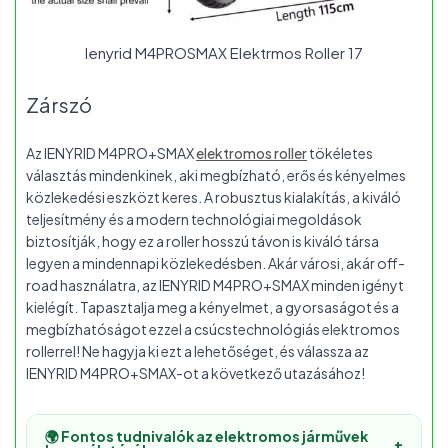
Ienyrid M4PROSMAX Elektrmos Roller 17
Zárszó
Az IENYRID M4PRO+SMAX
elektromos roller
tökéletes
választás mindenkinek, aki megbízható, erős és kényelmes
közlekedési eszközt keres. A robusztus kialakítás, a kiváló
teljesítmény és a modern technológiai megoldások
biztosítják, hogy ez a roller hosszú távon is kiváló társa
legyen a mindennapi közlekedésben. Akár városi, akár off-
road használatra, az IENYRID M4PRO+SMAX minden igényt
kielégít. Tapasztalja meg a kényelmet, a gyorsaságot és a
megbízhatóságot ezzel a csúcstechnológiás elektromos
rollerrel! Ne hagyja ki ezt a lehetőséget, és válassza az
IENYRID M4PRO+SMAX-ot a következő utazásához!
🌍 Fontos tudnivalók az elektromos járművek
+