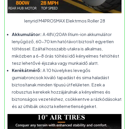
Ienyrid M4PROSMAX Elektrmos Roller 28
Akkumulátor:
A 48V/20Ah lítium-ion akkumulátor
lenyűgöző, 60-70 km hatótávot biztosít egyetlen
töltéssel. Ezáltal hosszabb utakra is alkalmas,
miközben a 6-8 órás töltési idő kényelmes feltöltést
tesz lehetővé éjszaka vagy munkaidő alatt.
Kerékátmérő:
A 10 hüvelykes levegős
gumiabroncsok kiváló tapadást és sima haladást
biztosítanak minden típusú útfelületen. Ezek a
robusztus kerekek hozzájárulnak a kényelmes és
biztonságos vezetéshez, csökkentve a rázkódásokat
és az úthibák okozta kellemetlenségeket.