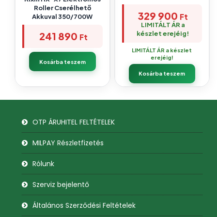
Roller Cserélhető
329 900
Ft
Akkuval 350/700W
LIMITÁLT ÁR a
készlet erejéig!
241 890
Ft
LIMITÁLT ÁR a készlet
erejéig!
Kosárba teszem
Kosárba teszem
OTP ÁRUHITEL FELTÉTELEK
MILPAY Részletfizetés
Rólunk
Szerviz bejelentő
Általános Szerződési Feltételek