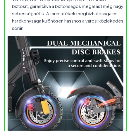
biztosít, garantálva a biztonságos megállást még nagy
sebességnél is. A tárcsafékek megbízhatósága és
hatékonysága különösen hasznos a városi közlekedés
során.