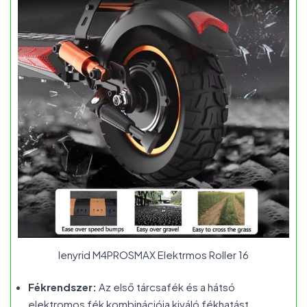
Ienyrid M4PROSMAX Elektrmos Roller 16
Fékrendszer:
Az első tárcsafék és a hátsó
elektromos fék kombinációja kiváló fékhatást