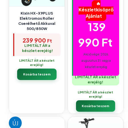
🔥
Készletkisöprő
Kixin HX-X9PLUS
Ajánlat
Elektromos Roller
139
Cserélhető Akkuval
500/850W
990
Ft
239 900
Ft
LIMITÁLT ÁR a
készlet erejéig!
Akció vége: 2026.
LIMITÁLT ÁR a készlet
augusztus 31. vagy a
erejéig!
készlet erejéig
Kosárba teszem
LIMITÁLT ÁR a készlet
erejéig!
LIMITÁLT ÁR a készlet
erejéig!
Kosárba teszem
ÚJ