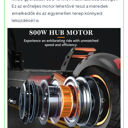
Ez az erőteljes motor lehetővé teszi a meredek
emelkedők és az egyenetlen terep könnyed
leküzdését is.