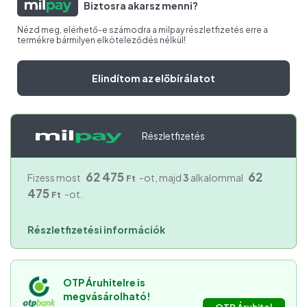
Biztosra akarsz menni?
Nézd meg, elérhető-e számodra a milpay részletfizetés erre a
termékre bármilyen elköteleződés nélkül!
Elindítom az előbírálatot
Részletfizetés
62 475
62
Fizess most
-ot, majd
3
alkalommal
Ft
475
-ot.
Ft
Részletfizetési információk
OTP Áruhitelre is
megvásárolható!