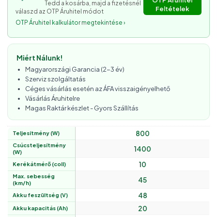
OTP Áruhitel
Tedd a kosárba, majd a fizetésnél
Feltételek
válaszd az OTP Áruhitel módot
OTP Áruhitel kalkulátor megtekintése ›
Miért Nálunk!
Magyarországi Garancia (2-3 év)
Szerviz szolgáltatás
Céges vásárlás esetén az ÁFA visszaigényelhető
Vásárlás Áruhitelre
Magas Raktár készlet - Gyors Szállítás
800
Teljesítmény (W)
Csúcsteljesítmény
1400
(W)
10
Kerékátmérő (coll)
Max. sebesség
45
(km/h)
48
Akku feszültség (V)
20
Akku kapacitás (Ah)