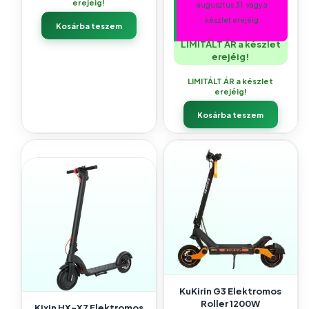
erejéig!
augusztus 31. vagy a
készlet erejéig
Kosárba teszem
LIMITÁLT ÁR a készlet
erejéig!
LIMITÁLT ÁR a készlet
erejéig!
Kosárba teszem
KuKirin G3 Elektromos
Roller 1200W
Kixin HX-X7 Elektromos