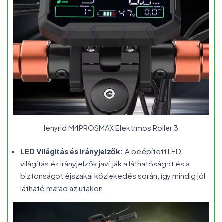
Ienyrid M4PROSMAX Elektrmos Roller 3
LED Világítás és Irányjelzők:
A beépített LED
világítás és irányjelzők javítják a láthatóságot és a
biztonságot éjszakai közlekedés során, így mindig jól
látható marad az utakon.