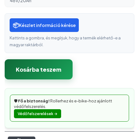
48V/20Ah
📦
Készlet információ kérése
Kattints a gombra, és megírjuk, hogy a termék elérhető-e a
magyar raktárból.
Kosárba teszem
🛡️
Fő a biztonság!
Rollerhez és e-bike-hoz ajánlott
védőfelszerelés.
Védőfelszerelések →