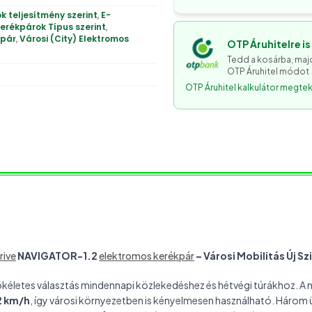
k teljesítmény szerint
,
E-
erékpárok Típus szerint
,
kpár
,
Városi (City) Elektromos
OTP Áruhitelre i
Tedd a kosárba, majd
OTP Áruhitel módot
OTP Áruhitel kalkulátor megtek
rive
NAVIGATOR-1.2
elektromos kerékpár
– Városi Mobilitás Új Sz
kéletes választás mindennapi közlekedéshez és hétvégi túrákhoz. A n
2 km/h
, így városi környezetben is kényelmesen használható. Három