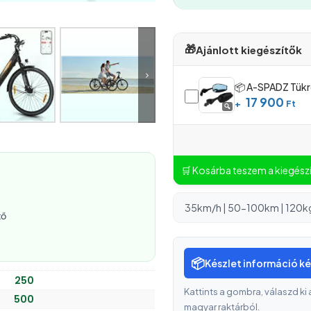
🎁
Ajánlott kiegészítők
📦 A-SPADZ Tükrö
17 900
+
Ft
🔍
🛒 Kosárba teszem a kiegész
35km/h | 50-100km | 120kg
tő
📦
Készlet információ k
250
Kattints a gombra, válaszd ki 
500
magyar raktárból.