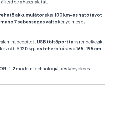
 állítsd be a használatát.
ivehető akkumulátor
akár
100 km-es hatótávot
imano 7 sebességes váltó
kényelmes és
valamint beépített
USB töltőporttal
is rendelkezik.
 között. A
120 kg-os teherbírás
és a
165-195 cm
OR-1.2
modern technológiája és kényelmes