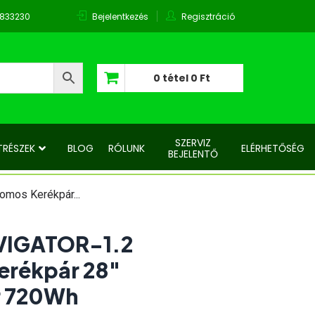
0833230
Bejelentkezés
Regisztráció
0 tétel
0 Ft
Nincsenek termékek a kosárban.
SZERVIZ
TRÉSZEK
BLOG
RÓLUNK
ELÉRHETŐSÉG
BEJELENTŐ
mos Kerékpár...
VIGATOR-1.2
erékpár 28″
r 720Wh