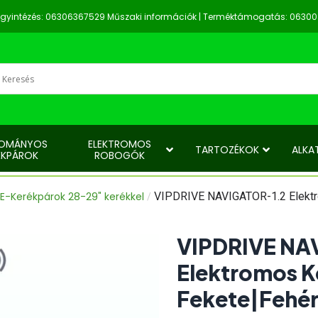
z ügyintézés: 06306367529 Műszaki információk | Terméktámogatás: 0630
OMÁNYOS
ELEKTROMOS
TARTOZÉKOK
ALKA
ÉKPÁROK
ROBOGÓK
E-Kerékpárok 28-29" kerékkel
VIPDRIVE NAVIGATOR-1.2 Elektro
/
VIPDRIVE NA
Elektromos K
Fekete|Fehé