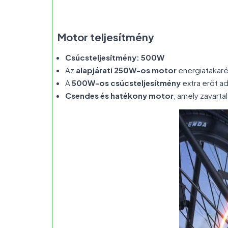
Motor teljesítmény
Csúcsteljesítmény: 500W
Az
alapjárati 250W-os motor
energiatakaré
A
500W-os csúcsteljesítmény
extra erőt a
Csendes és hatékony motor
, amely zavarta