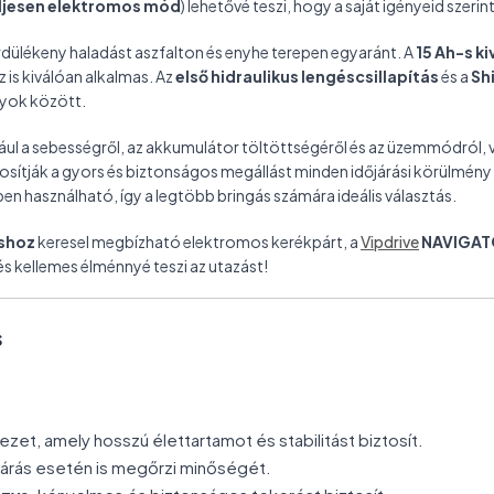
eljesen elektromos mód
) lehetővé teszi, hogy a saját igényeid szerint
ördülékeny haladást aszfalton és enyhe terepen egyaránt. A
15 Ah-s k
 is kiválóan alkalmas. Az
első hidraulikus lengéscsillapítás
és a
Sh
nyok között.
dául a sebességről, az akkumulátor töltöttségéről és az üzemmódról, 
osítják a gyors és biztonságos megállást minden időjárási körülmény
en használható, így a legtöbb bringás számára ideális választás.
shoz
keresel megbízható elektromos kerékpárt, a
Vipdrive
NAVIGAT
s kellemes élménnyé teszi az utazást!
s
ezet, amely hosszú élettartamot és stabilitást biztosít.
őjárás esetén is megőrzi minőségét.