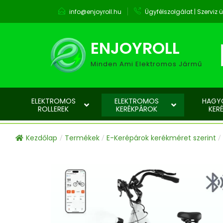
info@enjoyroll.hu
Ügyfélszolgálat | Szervi
ENJOYROLL
Minden Ami Elektromos Jármű
ELEKTROMOS
ELEKTROMOS
HAGY
ROLLEREK
KERÉKPÁROK
KER
Kezdőlap
Termékek
E-Kerépárok kerékméret szerint
/
/
/