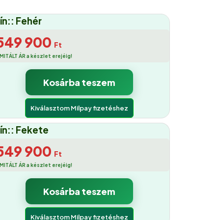
ín:: Fehér
549 900
Ft
IMITÁLT ÁR a készlet erejéig!
Kosárba teszem
Kiválasztom Milpay fizetéshez
ín:: Fekete
549 900
Ft
IMITÁLT ÁR a készlet erejéig!
Kosárba teszem
Kiválasztom Milpay fizetéshez