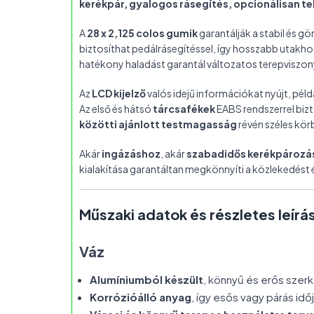
kerékpár, gyalogos rásegítés, opcionálisan t
A
28 x 2,125 colos gumik
garantálják a stabil és g
biztosíthat pedálrásegítéssel, így hosszabb utakhoz
hatékony haladást garantál változatos terepviszo
Az
LCD kijelző
valós idejű információkat nyújt, pél
Az első és hátsó
tárcsafékek
EABS rendszerrel bizt
közötti ajánlott testmagasság
révén széles körb
Akár
ingázáshoz
, akár
szabadidős kerékpározá
kialakítása garantáltan megkönnyíti a közlekedést é
Műszaki adatok és részletes leírá
Váz
Alumíniumból készült
, könnyű és erős szerk
Korrózióálló anyag
, így esős vagy párás id