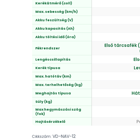
Kerékátmérő (coll)
Max. sebesség (km/h)
Akku feszültség (V)
Akku kapacitás (Ah)
Akku töltési idő (óra)
Első tárcsafék
Fékrendszer
Els
Lengéscsillapítás
Le
Kerék típusa
Max. hatótáv (km)
Max. terhelhetőség (kg)
Hát
Meghajtás típusa
Súly (kg)
Max hegymászási szög
(fok)
P
Hajtásérzékelő
VD-NAV-12
Cikkszám: