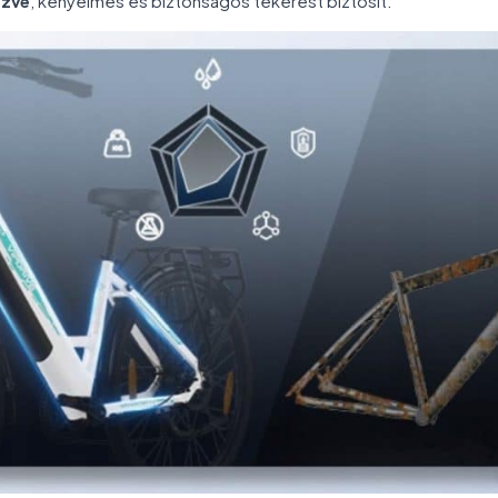
ezve
, kényelmes és biztonságos tekerést biztosít.