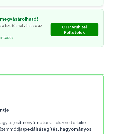
s megvásárolható!
 a fizetésnél válaszd az
OTP Áruhitel
Feltételek
intése ›
intje
agy teljesítményű motorral felszerelt e-bike
 üzemmódja (
pedálrásegítés, hagyományos