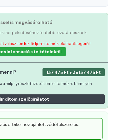
éssel is megvásárolható
etek megtekintéséhez fentebb, ezután lesznek
ést választ érdeklődjön a termék elérhetőségéről!
es információ a feltételekről
 menni?
137 475
Ft
+
3
×
137 475
Ft
a milpay részletfizetés erre a termékre bármilyen
lindítom az előbírálatot
z és e-bike-hoz ajánlott védőfelszerelés.