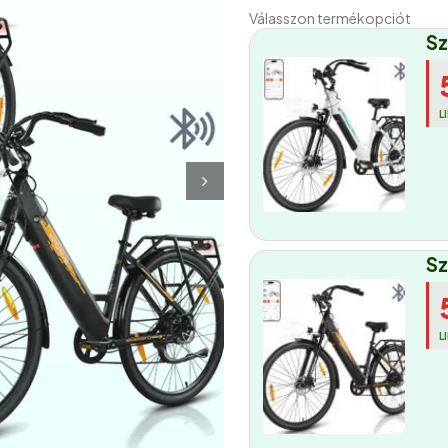
Válasszon termékopciót
Sz
L
Sz
L