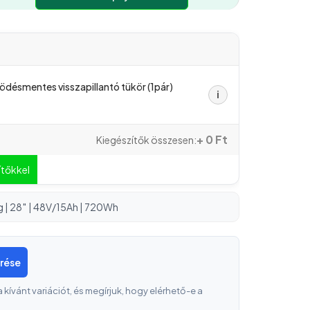
désmentes visszapillantó tükör (1pár)
ℹ
+ 0 Ft
Kiegészítők összesen:
ítőkkel
 | 28″ | 48V/15Ah | 720Wh
érése
a kívánt variációt, és megírjuk, hogy elérhető-e a