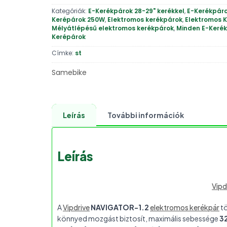
Kategóriák:
E-Kerékpárok 28-29" kerékkel
,
E-Kerékpáro
Kerépárok 250W
,
Elektromos kerékpárok
,
Elektromos K
Mélyátlépésű elektromos kerékpárok
,
Minden E-Keré
Kerépárok
Címke:
st
Samebike
Leírás
További információk
Leírás
Vipd
A
Vipdrive
NAVIGATOR-1.2
elektromos kerékpár
tö
könnyed mozgást biztosít, maximális sebessége
3