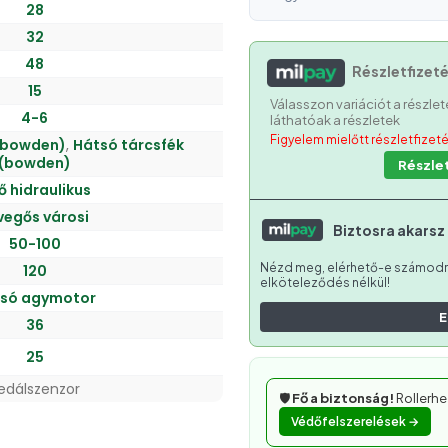
28
32
48
Részletfizet
15
Válasszon variációt a részl
4-6
láthatóak a részletek
Figyelem mielőtt részletfizet
 (bowden)
,
Hátsó tárcsfék
(bowden)
Részlet
ő hidraulikus
vegős városi
Biztosra akarsz
50-100
Nézd meg, elérhető-e számodra 
120
elköteleződés nélkül!
só agymotor
E
36
25
edálszenzor
🛡️
Fő a biztonság!
Rollerhe
Védőfelszerelések →