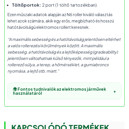
Töltőportok:
2 port (1 töltő tartozékban).
Ezen műszaki adatok alapján az N6 roller kiváló választás
lehet azok számára, akik egy erős, megbízható és hosszú
hatótávolságú elektromos rollert keresnek.
“A maximális sebesség és a hatótávolság jelentősen eltérhet
a valós rollerezési körülmények között. A maximális
sebesség, a hatótávolság és a lejtőképesség (gradeability)
jelentősen változhatnak külső tényezők, mint például a
rollerező súlya, a terep, a hőmérséklet, a gumiabroncs
nyomása, a lejtő stb. miatt.”
🌍 Fontos tudnivalók az elektromos járművek
+
használatáról
KAPCSOLÓDÓ TERMÉKEK