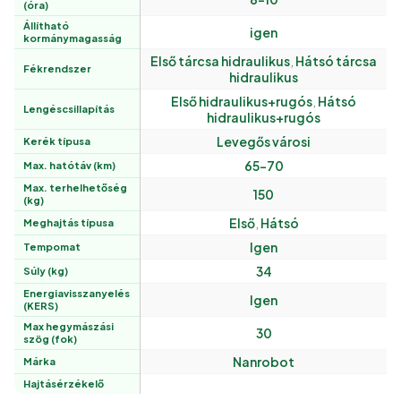
(óra)
Állítható
igen
kormánymagasság
Első tárcsa hidraulikus
,
Hátsó tárcsa
Fékrendszer
hidraulikus
Első hidraulikus+rugós
,
Hátsó
Lengéscsillapítás
hidraulikus+rugós
Levegős városi
Kerék típusa
65-70
Max. hatótáv (km)
Max. terhelhetőség
150
(kg)
Első
,
Hátsó
Meghajtás típusa
Igen
Tempomat
34
Súly (kg)
Energiavisszanyelés
Igen
(KERS)
Max hegymászási
30
szög (fok)
Nanrobot
Márka
Hajtásérzékelő