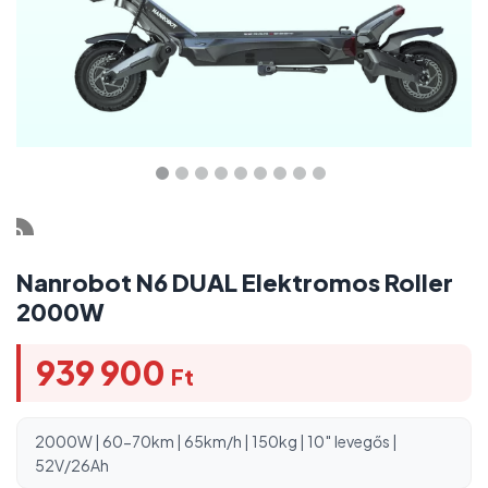
Nanrobot N6 DUAL Elektromos Roller
2000W
939 900
Ft
2000W | 60-70km | 65km/h | 150kg | 10″ levegős |
52V/26Ah