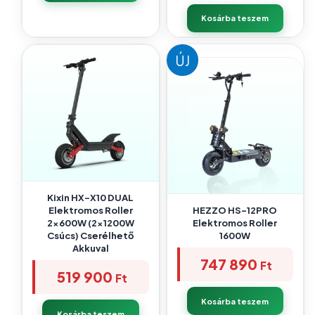
Kosárba teszem
ÚJ
Kixin HX-X10 DUAL
Elektromos Roller
HEZZO HS-12PRO
2x600W (2x1200W
Elektromos Roller
Csúcs) Cserélhető
1600W
Akkuval
747 890
Ft
519 900
Ft
Kosárba teszem
Kosárba teszem