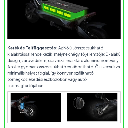
Kerék és Felfüggesztés:
Az N6 új, összecsukható
kialakítással rendelkezik, melynek négy fő jellemzője: D-alakú
design, záróvédelem, csavarzár és szilárd alumíniumöntvény.
A roller gyorsan összecsukható és kibontható. Összecsukva
minimális helyet foglal, így könnyen szállítható
tömegközlekedési eszközökön vagy autó
csomagtartójában.