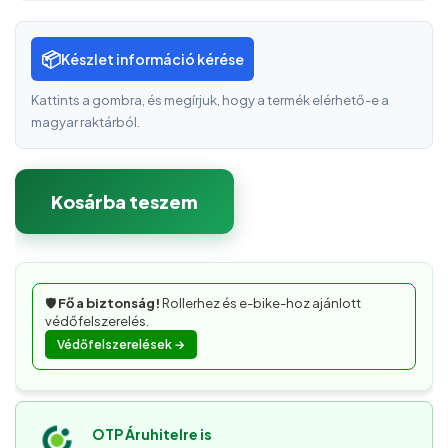
📦
Készlet információ kérése
Kattints a gombra, és megírjuk, hogy a termék elérhető-e a
magyar raktárból.
Kosárba teszem
🛡️
Fő a biztonság!
Rollerhez és e-bike-hoz ajánlott
védőfelszerelés.
Védőfelszerelések →
OTP Áruhitelre is