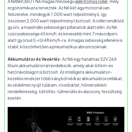
A NANROBOT N6 magas minőségű
elektromos roller
, mely
ergonomikusra terveztek. Az N6 két agymotorral van
felszerelve, mindegyik 1,000 watt teljesítményű, így
összesen 2,000 watt teljesítményt biztosít. A roller rendkívül
gyors, a maximális sebességet pillanatok alatt eléri. Az N6
csúcssebessége 65 km/h, és kevesebb mint 7 másodperc
alatt gyorsul 0-ról 48 km/h-ra. A magas sebesség ellenére is
stabil, köszönhetően a pneumatikus abroncsoknak.
Akkumulátor és Vezérlés:
Az N6 egy hatalmas 52V 26A
lítium akkumulátorral rendelkezik, amely akár 64 km-es
hatótávolságot is biztosít. Az intelligens akkumulátor-
kezelési rendszer több irányból védi az akkumulátorcellákat,
és védelmet nyújt túláram, rövidzárlat, hőmérsékleti
rendellenesség, túltöltés, túlmerülés és alacsony feszültség
esetén.