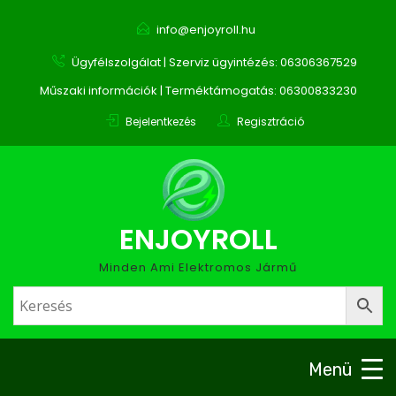
info@enjoyroll.hu
Ügyfélszolgálat | Szerviz ügyintézés: 06306367529
Műszaki információk | Terméktámogatás: 06300833230
Bejelentkezés
Regisztráció
ENJOYROLL
Minden Ami Elektromos Jármű
Menü