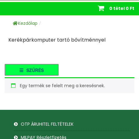
0 tétel
0 Ft
Kezdőlap
/
Kerékpárkomputer tartó bővítménnyel
SZŰRÉS
Egy termék se felelt meg a keresésnek.
OTP ÁRUHITEL FELTÉTELEK
MILPAY Részletfizetés